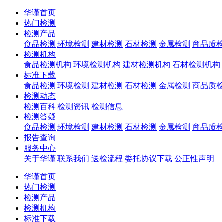
华谨首页
热门检测
检测产品
食品检测
环境检测
建材检测
石材检测
金属检测
商品质
检测机构
食品检测机构
环境检测机构
建材检测机构
石材检测机构
标准下载
食品检测
环境检测
建材检测
石材检测
金属检测
商品质
检测动态
检测百科
检测资讯
检测信息
检测答疑
食品检测
环境检测
建材检测
石材检测
金属检测
商品质
报告查询
服务中心
关于华谨
联系我们
送检流程
委托协议下载
公正性声明
华谨首页
热门检测
检测产品
检测机构
标准下载