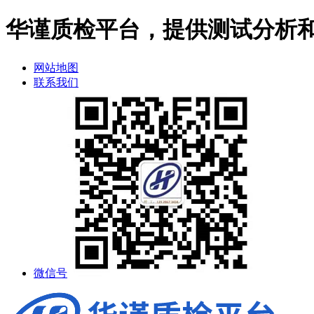
华谨质检平台，提供测试分析
网站地图
联系我们
微信号