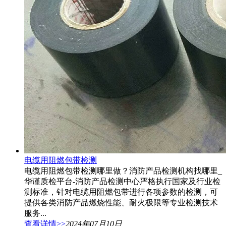
电缆用阻燃包带检测
电缆用阻燃包带检测哪里做？消防产品检测机构找哪里_
华谨质检平台-消防产品检测中心严格执行国家及行业检
测标准，针对电缆用阻燃包带进行各项参数的检测，可
提供各类消防产品燃烧性能、耐火极限等专业检测技术
服务...
查看详情>>
2024年07月10日