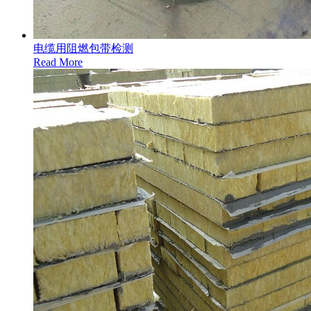
电缆用阻燃包带检测
Read More