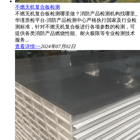
不燃无机复合板检测
不燃无机复合板检测哪里做？消防产品检测机构找哪里_
华谨质检平台-消防产品检测中心严格执行国家及行业检
测标准，针对不燃无机复合板进行各项参数的检测，可
提供各类消防产品燃烧性能、耐火极限等专业检测技术
服务...
查看详情>>
2024年07月02日