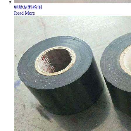
铺地材料检测
Read More