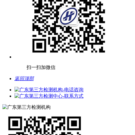
扫一扫加微信
返回顶部