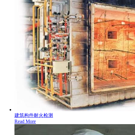
建筑构件耐火检测
Read More