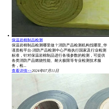
保温岩棉制品检测
保温岩棉制品检测哪里做？消防产品检测机构找哪里_华
谨质检平台-消防产品检测中心严格执行国家及行业检测
标准，针对保温岩棉制品进行各项参数的检测，可提供
各类消防产品燃烧性能、耐火极限等专业检测技术服
务，检...
查看详情>>
2024年07月11日