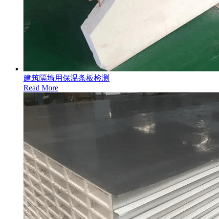
建筑隔墙用保温条板检测
Read More