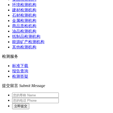
环境检测机构
建材检测机构
石材检测机构
金属检测机构
商品质检机构
油品检测机构
纸制品检测机构
能源矿产检测机构
其他检测机构
检测服务
标准下载
报告查询
检测答疑
提交留言
Submit Message