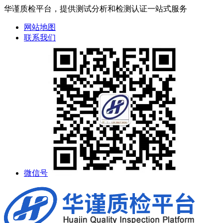
华谨质检平台，提供测试分析和检测认证一站式服务
网站地图
联系我们
微信号