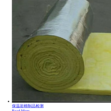
保温岩棉制品检测
Read More