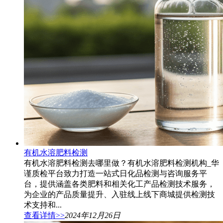
有机水溶肥料检测
有机水溶肥料检测去哪里做？有机水溶肥料检测机构_华
谨质检平台致力打造一站式日化品检测与咨询服务平
台，提供涵盖各类肥料和相关化工产品检测技术服务，
为企业的产品质量提升、入驻线上线下商城提供检测技
术支持和...
查看详情>>
2024年12月26日