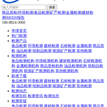
商品质检
|
环境检测
|
食品检测
|
矿产检测
|
金属检测
|
建材检
测
|
MSDS报告
186-8824-3060
华谨首页
热门检测
检测产品
食品检测
环境检测
建材检测
石材检测
金属检测
商品质
检
油品检测
纸制品检测
能源矿产检测
其他检测
检测机构
食品检测机构
环境检测机构
建材检测机构
石材检测机
构
金属检测机构
商品质检机构
油品检测机构
纸制品检
测机构
能源矿产检测机构
其他检测机构
标准下载
食品检测
环境检测
建材检测
石材检测
金属检测
商品质
检
油品检测
纸制品检测
能源矿产检测
其他检测
检测动态
检测百科
检测资讯
检测信息
检测答疑
食品检测
环境检测
建材检测
石材检测
金属检测
商品质