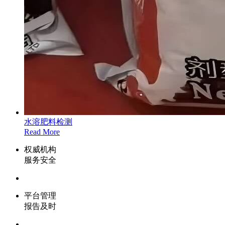
水溶肥料检测
Read More
权威机构
服务安全
平台管理
报告及时