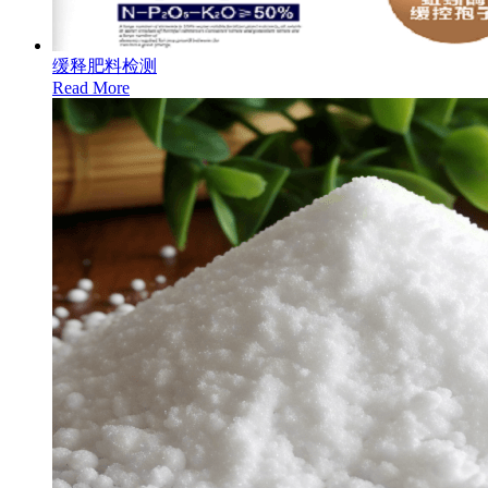
缓释肥料检测
Read More