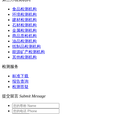
食品检测机构
环境检测机构
建材检测机构
石材检测机构
金属检测机构
商品质检机构
油品检测机构
纸制品检测机构
能源矿产检测机构
其他检测机构
检测服务
标准下载
报告查询
检测答疑
提交留言
Submit Message