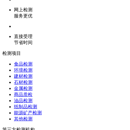
网上检测
服务更优
直接受理
节省时间
检测项目
食品检测
环境检测
建材检测
石材检测
金属检测
商品质检
油品检测
纸制品检测
能源矿产检测
其他检测
第三方检测机构