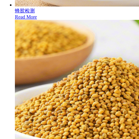
​蜂胶检测
Read More