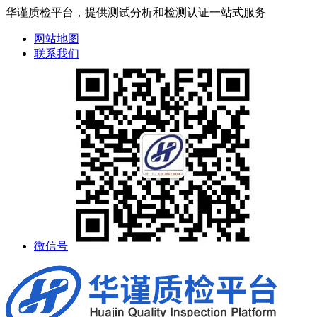
华谨质检平台，提供测试分析和检测认证一站式服务
网站地图
联系我们
微信号