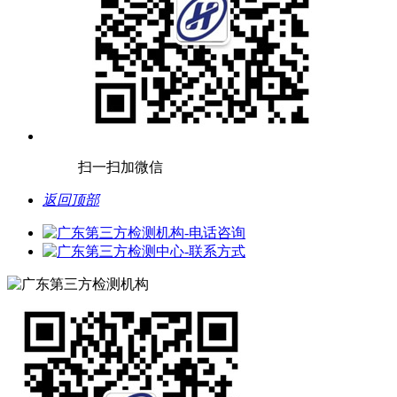
扫一扫加微信
返回顶部