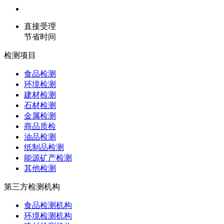
直接受理
节省时间
检测项目
食品检测
环境检测
建材检测
石材检测
金属检测
商品质检
油品检测
纸制品检测
能源矿产检测
其他检测
第三方检测机构
食品检测机构
环境检测机构