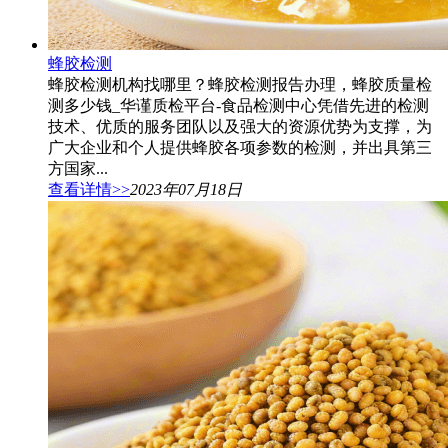
​蜂胶检测
蜂胶检测机构找哪里？蜂胶检测报告办理，蜂胶质量检
测多少钱_华谨质检平台-食品检测中心凭借先进的检测
技术、优质的服务团队以及强大的资源优势为支撑，为
广大企业和个人提供蜂胶各项参数的检测，并出具第三
方国家...
查看详情>>
2023年07月18日