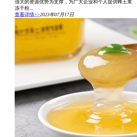
强大的资源优势为支撑，为广大企业和个人提供蜂王浆
冻干粉...
查看详情>>
2023年07月17日