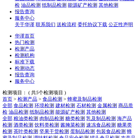
检
油品检测
纸制品检测
能源矿产检测
其他检测
报告查询
服务中心
关于华谨
联系我们
送检流程
委托协议下载
公正性声明
华谨首页
热门检测
检测产品
检测机构
标准下载
检测动态
报告查询
服务中心
检测项目： ( 共
5
个检测项目 )
首页
>
检测产品
>
食品检测
>
蜂蜜及制品检测
全部
食品检测
环境检测
建材检测
石材检测
金属检测
商品质
检
油品检测
纸制品检测
能源矿产检测
其他检测
全部
粮油类检测
肉制品检测
糖类检测
乳及制品检测
海产品
检测
酒类检测
饮料类检测
酱腌菜检测
速冻食品检测
糖果类
检测
茶叶类检测
坚果干货检测
蛋制品检测
包装食品检测
蜂
蜜及制品检测
调味料检测
食品安全检测
罐头食品检测
农产品