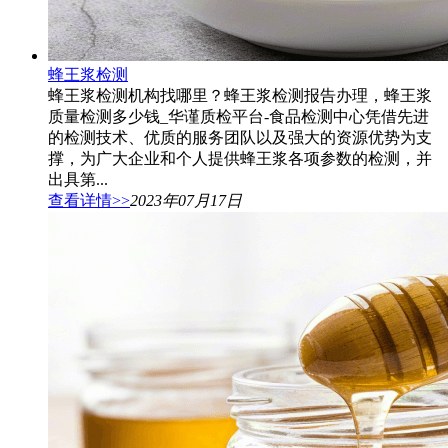
蜂王浆检测
蜂王浆检测机构找哪里？蜂王浆检测报告办理，蜂王浆
质量检测多少钱_华谨质检平台-食品检测中心凭借先进
的检测技术、优质的服务团队以及强大的资源优势为支
撑，为广大企业和个人提供蜂王浆各项参数的检测，并
出具第...
查看详情>>
2023年07月17日