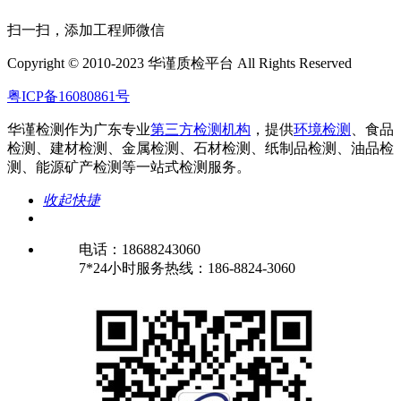
扫一扫，添加工程师微信
Copyright © 2010-2023 华谨质检平台 All Rights Reserved
粤ICP备16080861号
华谨检测作为广东专业
第三方检测机构
，提供
环境检测
、食品
检测、建材检测、金属检测、石材检测、纸制品检测、油品检
测、能源矿产检测等一站式检测服务。
收起快捷
电话：
18688243060
7*24小时服务热线：
186-8824-3060