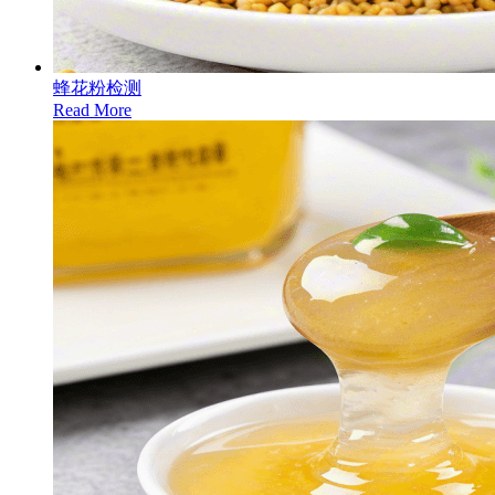
蜂花粉检测
Read More