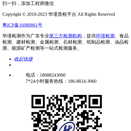
扫一扫，添加工程师微信
Copyright © 2010-2023 华谨质检平台 All Rights Reserved
粤ICP备16080861号
华谨检测作为广东专业
第三方检测机构
，提供
环境检测
、食品
检测、建材检测、金属检测、石材检测、纸制品检测、油品检
测、能源矿产检测等一站式检测服务。
收起快捷
电话：
18688243060
7*24小时服务热线：
186-8824-3060