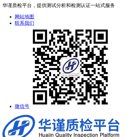
华谨质检平台，提供测试分析和检测认证一站式服务
网站地图
联系我们
微信号