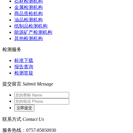
石材检测机构
金属检测机构
商品质检机构
油品检测机构
纸制品检测机构
能源矿产检测机构
其他检测机构
检测服务
标准下载
报告查询
检测答疑
提交留言
Submit Message
联系方式
Contact Us
服务热线：0757-85850930