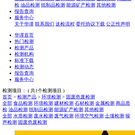
检
油品检测
纸制品检测
能源矿产检测
其他检测
报告查询
服务中心
关于华谨
联系我们
送检流程
委托协议下载
公正性声明
华谨首页
热门检测
检测产品
检测机构
标准下载
检测动态
报告查询
服务中心
检测项目： ( 共
1
个检测项目 )
首页
>
检测产品
>
环境检测
>
固废危废检测
全部
食品检测
环境检测
建材检测
石材检测
金属检测
商品质
检
油品检测
纸制品检测
能源矿产检测
其他检测
全部
水质检测
废水检测
废气检测
环境空气检测
土壤检测
噪
声检测
固废危废检测