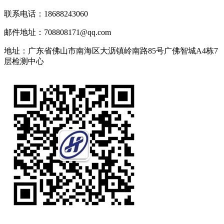
联系电话：18688243060
邮件地址：708808171@qq.com
地址：广东省佛山市南海区大沥镇岭南路85号广佛智城A4栋7
层检测中心