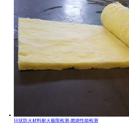
毡状防火材料耐火极限检测-燃烧性能检测