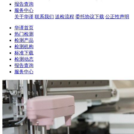
报告查询
服务中心
关于华谨
联系我们
送检流程
委托协议下载
公正性声明
华谨首页
热门检测
检测产品
检测机构
标准下载
检测动态
报告查询
服务中心