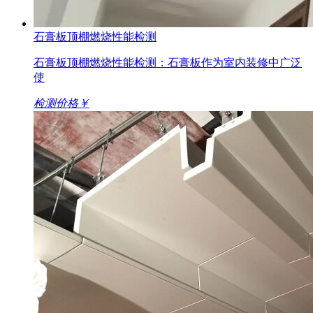
石膏板顶棚燃烧性能检测
石膏板顶棚燃烧性能检测：石膏板作为室内装修中广泛
使
检测价格
￥