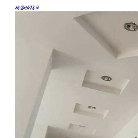
检测价格
￥