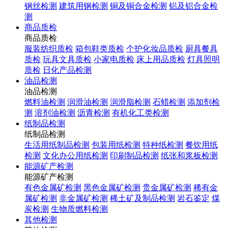
钢丝检测
建筑用钢检测
铜及铜合金检测
铝及铝合金检
测
商品质检
商品质检
服装纺织质检
箱包鞋类质检
个护化妆品质检
厨具餐具
质检
玩具文具质检
小家电质检
床上用品质检
灯具照明
质检
日化产品检测
油品检测
油品检测
燃料油检测
润滑油检测
润滑脂检测
石蜡检测
添加剂检
测
溶剂油检测
沥青检测
有机化工类检测
纸制品检测
纸制品检测
生活用纸制品检测
包装用纸检测
特种纸检测
餐饮用纸
检测
文化办公用纸检测
印刷制品检测
纸张和浆板检测
能源矿产检测
能源矿产检测
有色金属矿检测
黑色金属矿检测
贵金属矿检测
稀有金
属矿检测
非金属矿检测
稀土矿及制品检测
岩石鉴定
煤
炭检测
生物质燃料检测
其他检测