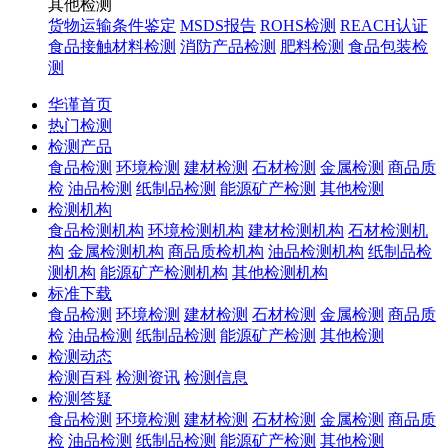
其他检测
货物运输条件鉴定
MSDS报告
ROHS检测
REACH认证
食品接触材料检测
消防产品检测
肥料检测
食品包装检
测
华谨首页
热门检测
检测产品
食品检测
环境检测
建材检测
石材检测
金属检测
商品质
检
油品检测
纸制品检测
能源矿产检测
其他检测
检测机构
食品检测机构
环境检测机构
建材检测机构
石材检测机
构
金属检测机构
商品质检机构
油品检测机构
纸制品检
测机构
能源矿产检测机构
其他检测机构
标准下载
食品检测
环境检测
建材检测
石材检测
金属检测
商品质
检
油品检测
纸制品检测
能源矿产检测
其他检测
检测动态
检测百科
检测资讯
检测信息
检测答疑
食品检测
环境检测
建材检测
石材检测
金属检测
商品质
检
油品检测
纸制品检测
能源矿产检测
其他检测