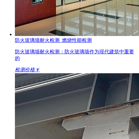
防火玻璃墙耐火检测_燃烧性能检测
防火玻璃墙耐火检测：防火玻璃墙作为现代建筑中重要
的
检测价格
￥