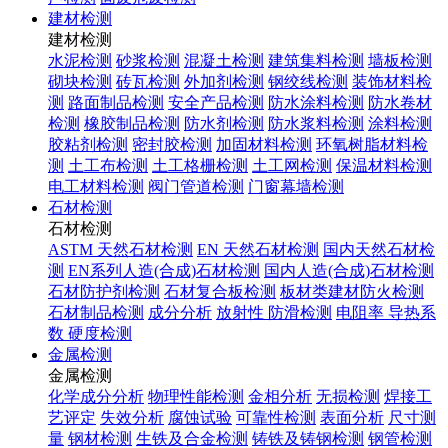
建材检测
建材检测
水泥检测
砂浆检测
混凝土检测
建筑集料检测
墙板检测
砌块检测
砖瓦检测
外加剂检测
钢绞线检测
装饰材料检
测
路面制品检测
安全产品检测
防水涂料检测
防水卷材
检测
橡胶制品检测
防水剂检测
防水浆料检测
涂料检测
胶粘剂检测
密封胶检测
加固材料检测
环氧树脂材料检
测
土工布检测
土工格栅检测
土工网检测
保温材料检测
电工材料检测
阀门管道检测
门窗幕墙检测
石材检测
石材检测
ASTM 天然石材检测
EN 天然石材检测
国内天然石材检
测
EN系列人造(合成)石材检测
国内人造(合成)石材检测
石材防护剂检测
石材复合板检测
板材类建材防火检测
石材制品检测
成分分析
放射性 防滑检测
电阻率 导热系
数 硬度检测
金属检测
金属检测
化学成分分析
物理性能检测
金相分析
无损检测
焊接工
艺评定
失效分析
腐蚀试验
可靠性检测
表面分析
尺寸测
量
钢材检测
生铁及合金检测
铸铁及铸钢检测
钢管检测