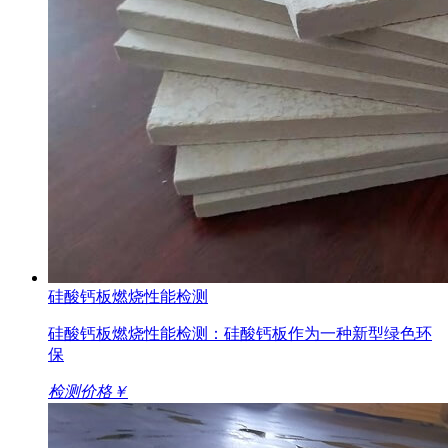
硅酸钙板燃烧性能检测
硅酸钙板燃烧性能检测：硅酸钙板作为一种新型绿色环
保
检测价格
￥