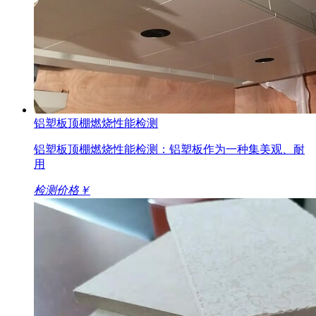
铝塑板顶棚燃烧性能检测
铝塑板顶棚燃烧性能检测：铝塑板作为一种集美观、耐
用
检测价格
￥