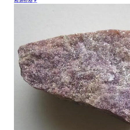
检测价格
￥