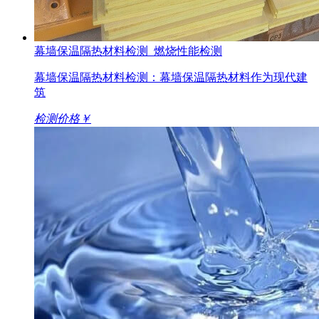
幕墙保温隔热材料检测_燃烧性能检测
幕墙保温隔热材料检测：幕墙保温隔热材料作为现代建
筑
检测价格
￥