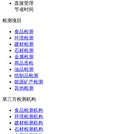
直接受理
节省时间
检测项目
食品检测
环境检测
建材检测
石材检测
金属检测
商品质检
油品检测
纸制品检测
能源矿产检测
其他检测
第三方检测机构
食品检测机构
环境检测机构
建材检测机构
石材检测机构