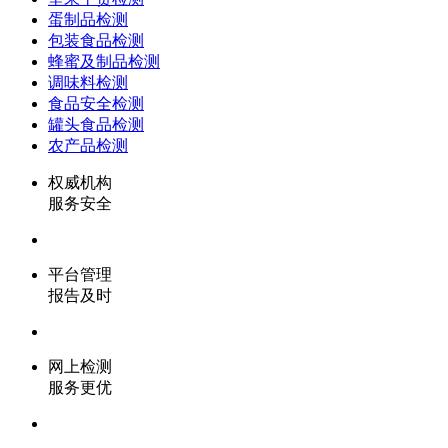
蛋制品检测
包装食品检测
蜂蜜及制品检测
调味料检测
食品安全检测
罐头食品检测
农产品检测
权威机构
服务安全
平台管理
报告及时
网上检测
服务更优