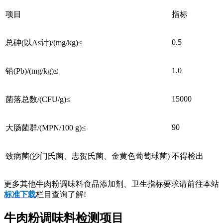
项目
指标
0.5
总砷(以As计)/(mg/kg)≤
1.0
铅(Pb)/(mg/kg)≤
15000
菌落总数/(CFU/g)≤
90
大肠菌群/(MPN/100 g)≤
致病菌(沙门氏菌、志贺氏菌、金黄色葡萄球菌)
不得检出
更多其他牛肉粉调味料食品添加剂、卫生指标要求请前往本站
标准下载
栏目查询了解!
牛肉粉调味料检测项目