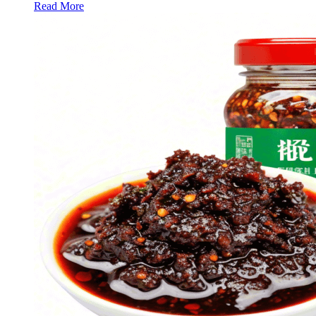
Read More