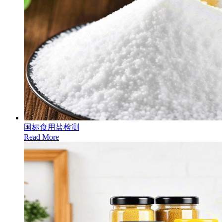
国标食用盐检测
Read More