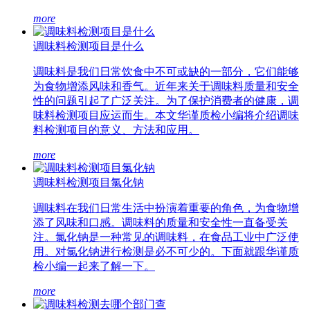
more
调味料检测项目是什么
调味料是我们日常饮食中不可或缺的一部分，它们能够
为食物增添风味和香气。近年来关于调味料质量和安全
性的问题引起了广泛关注。为了保护消费者的健康，调
味料检测项目应运而生。本文华谨质检小编将介绍调味
料检测项目的意义、方法和应用。
more
调味料检测项目氯化钠
调味料在我们日常生活中扮演着重要的角色，为食物增
添了风味和口感。调味料的质量和安全性一直备受关
注。氯化钠是一种常见的调味料，在食品工业中广泛使
用。对氯化钠进行检测是必不可少的。下面就跟华谨质
检小编一起来了解一下。
more