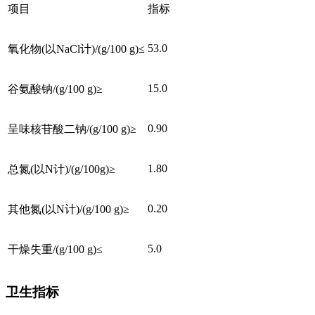
项目
指标
53.0
氧化物(以NaCl计)/(g/100 g)≤
15.0
谷氨酸钠/(g/100 g)≥
0.90
呈味核苷酸二钠/(g/100 g)≥
1.80
总氮(以N计)/(g/100g)≥
0.20
其他氮(以N计)/(g/100 g)≥
5.0
干燥失重/(g/100 g)≤
卫生指标