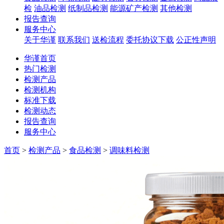
检
油品检测
纸制品检测
能源矿产检测
其他检测
报告查询
服务中心
关于华谨
联系我们
送检流程
委托协议下载
公正性声明
华谨首页
热门检测
检测产品
检测机构
标准下载
检测动态
报告查询
服务中心
首页
>
检测产品
>
食品检测
>
调味料检测