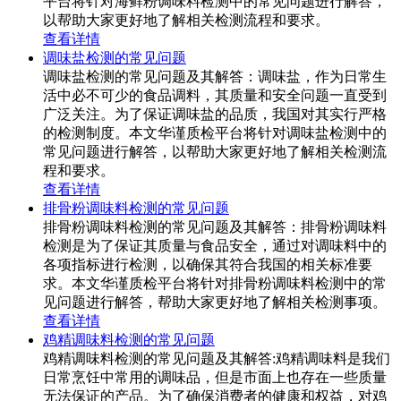
平台将针对海鲜粉调味料检测中的常见问题进行解答，
以帮助大家更好地了解相关检测流程和要求。
查看详情
调味盐检测的常见问题
调味盐检测的常见问题及其解答：调味盐，作为日常生
活中必不可少的食品调料，其质量和安全问题一直受到
广泛关注。为了保证调味盐的品质，我国对其实行严格
的检测制度。本文华谨质检平台将针对调味盐检测中的
常见问题进行解答，以帮助大家更好地了解相关检测流
程和要求。
查看详情
排骨粉调味料检测的常见问题
排骨粉调味料检测的常见问题及其解答：排骨粉调味料
检测是为了保证其质量与食品安全，通过对调味料中的
各项指标进行检测，以确保其符合我国的相关标准要
求。本文华谨质检平台将针对排骨粉调味料检测中的常
见问题进行解答，帮助大家更好地了解相关检测事项。
查看详情
鸡精调味料检测的常见问题
鸡精调味料检测的常见问题及其解答:鸡精调味料是我们
日常烹饪中常用的调味品，但是市面上也存在一些质量
无法保证的产品。为了确保消费者的健康和权益，对鸡