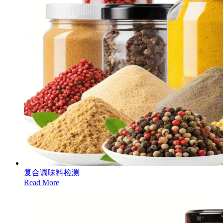
复合调味料检测
Read More