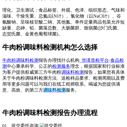
理化、卫生测试：食品标签、外观、色泽、组织形态、气味和
滋味、干燥失重、总氮(以N计）、氯化物（以NaCl计）、谷
氨酸钠、呈味核甘酸二钠、其他氮、单件定量商品包装允许短
缺量、总砷、铅、菌落总数、大肠菌群、致病菌(沙门氏菌、
志贺氏菌、金黄色葡萄球菌)。
牛肉粉调味料检测机构怎么选择
牛肉粉调味料检测
报告办理找什么机构_
华谨质检平台
-
食品检
测
中心秉承科学、公正的
检测服务
理念，根据国家和行业标准
为客户提供权威第三方牛肉粉
调味料检测
报告，如果您有具体
关于牛肉粉调味料检测方法、送检样品要求、检测周期以及费
用等更多问题可以与我们在线工程师联系。竭诚为您提供满
意、高效、的第三方
调味料检测
服务。
牛肉粉调味料检测报告办理流程
01、提交委托咨询