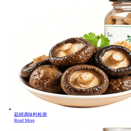
菇精调味料检测
Read More