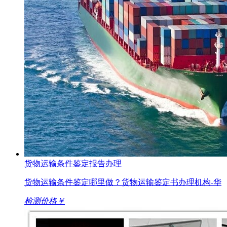
货物运输条件鉴定报告办理
货物运输条件鉴定哪里做？货物运输鉴定书办理机构-华
检测价格
￥