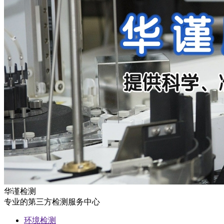
华谨检测
专业的第三方检测服务中心
环境检测