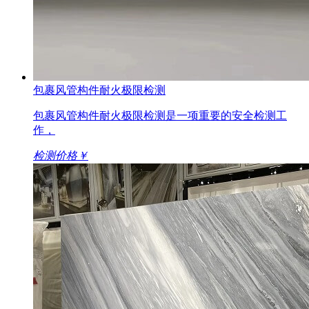
包裹风管构件耐火极限检测
包裹风管构件耐火极限检测是一项重要的安全检测工
作，
检测价格
￥