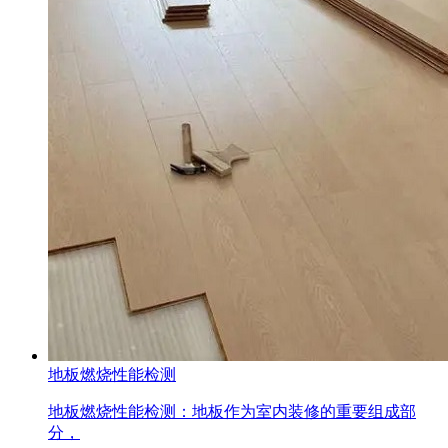
地板燃烧性能检测
地板燃烧性能检测：地板作为室内装修的重要组成部
分，