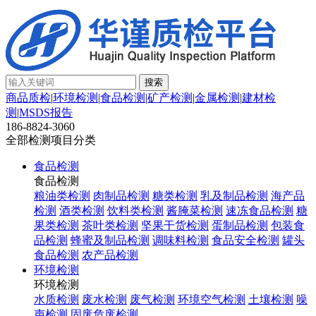
商品质检
|
环境检测
|
食品检测
|
矿产检测
|
金属检测
|
建材检
测
|
MSDS报告
186-8824-3060
全部检测项目分类
食品检测
食品检测
粮油类检测
肉制品检测
糖类检测
乳及制品检测
海产品
检测
酒类检测
饮料类检测
酱腌菜检测
速冻食品检测
糖
果类检测
茶叶类检测
坚果干货检测
蛋制品检测
包装食
品检测
蜂蜜及制品检测
调味料检测
食品安全检测
罐头
食品检测
农产品检测
环境检测
环境检测
水质检测
废水检测
废气检测
环境空气检测
土壤检测
噪
声检测
固废危废检测