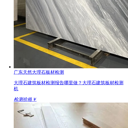
广东天然大理石板材检测
大理石建筑板材检测报告哪里做？大理石建筑板材检测
机
检测价格
￥