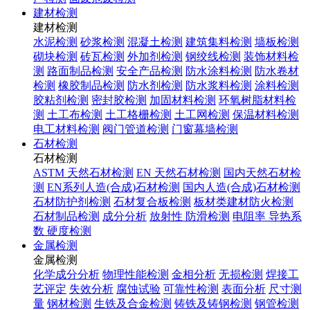
建材检测
建材检测
水泥检测
砂浆检测
混凝土检测
建筑集料检测
墙板检测
砌块检测
砖瓦检测
外加剂检测
钢绞线检测
装饰材料检
测
路面制品检测
安全产品检测
防水涂料检测
防水卷材
检测
橡胶制品检测
防水剂检测
防水浆料检测
涂料检测
胶粘剂检测
密封胶检测
加固材料检测
环氧树脂材料检
测
土工布检测
土工格栅检测
土工网检测
保温材料检测
电工材料检测
阀门管道检测
门窗幕墙检测
石材检测
石材检测
ASTM 天然石材检测
EN 天然石材检测
国内天然石材检
测
EN系列人造(合成)石材检测
国内人造(合成)石材检测
石材防护剂检测
石材复合板检测
板材类建材防火检测
石材制品检测
成分分析
放射性 防滑检测
电阻率 导热系
数 硬度检测
金属检测
金属检测
化学成分分析
物理性能检测
金相分析
无损检测
焊接工
艺评定
失效分析
腐蚀试验
可靠性检测
表面分析
尺寸测
量
钢材检测
生铁及合金检测
铸铁及铸钢检测
钢管检测