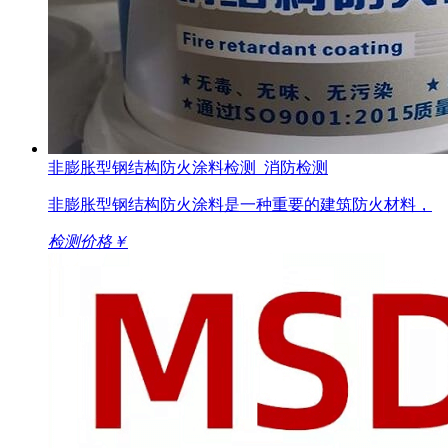
非膨胀型钢结构防火涂料检测_消防检测
​非膨胀型钢结构防火涂料是一种重要的建筑防火材料，
检测价格
￥