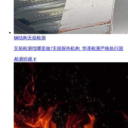
钢结构无损检测
无损检测找哪里做?无损探伤机构_华谨检测严格执行国
检测价格
￥