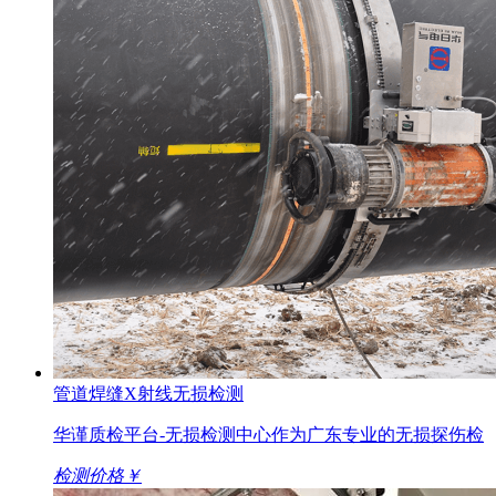
管道焊缝X射线无损检测
华谨质检平台-无损检测中心作为广东专业的无损探伤检
检测价格
￥