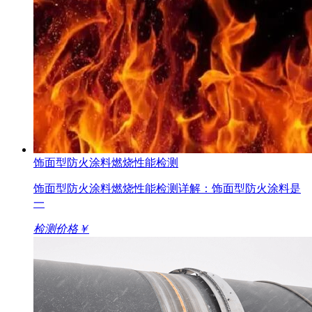
饰面型防火涂料燃烧性能检测
饰面型防火涂料燃烧性能检测详解：饰面型防火涂料是
一
检测价格
￥