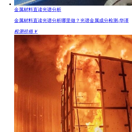
​金属材料直读光谱分析
金属材料直读光谱分析哪里做？光谱金属成分检测-华谨
检测价格
￥