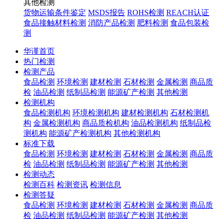
其他检测
货物运输条件鉴定
MSDS报告
ROHS检测
REACH认证
食品接触材料检测
消防产品检测
肥料检测
食品包装检
测
华谨首页
热门检测
检测产品
食品检测
环境检测
建材检测
石材检测
金属检测
商品质
检
油品检测
纸制品检测
能源矿产检测
其他检测
检测机构
食品检测机构
环境检测机构
建材检测机构
石材检测机
构
金属检测机构
商品质检机构
油品检测机构
纸制品检
测机构
能源矿产检测机构
其他检测机构
标准下载
食品检测
环境检测
建材检测
石材检测
金属检测
商品质
检
油品检测
纸制品检测
能源矿产检测
其他检测
检测动态
检测百科
检测资讯
检测信息
检测答疑
食品检测
环境检测
建材检测
石材检测
金属检测
商品质
检
油品检测
纸制品检测
能源矿产检测
其他检测