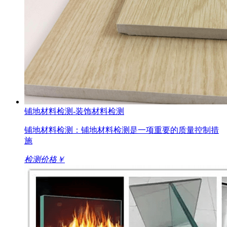
铺地材料检测-装饰材料检测
铺地材料检测：铺地材料检测是一项重要的质量控制措
施
检测价格
￥