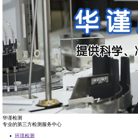
华谨检测
专业的第三方检测服务中心
环境检测