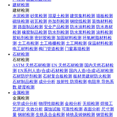
建材检测
建材检测
水泥检测
砂浆检测
混凝土检测
建筑集料检测
墙板检测
砌块检测
砖瓦检测
外加剂检测
钢绞线检测
装饰材料检
测
路面制品检测
安全产品检测
防水涂料检测
防水卷材
检测
橡胶制品检测
防水剂检测
防水浆料检测
涂料检测
胶粘剂检测
密封胶检测
加固材料检测
环氧树脂材料检
测
土工布检测
土工格栅检测
土工网检测
保温材料检测
电工材料检测
阀门管道检测
门窗幕墙检测
石材检测
石材检测
ASTM 天然石材检测
EN 天然石材检测
国内天然石材检
测
EN系列人造(合成)石材检测
国内人造(合成)石材检测
石材防护剂检测
石材复合板检测
板材类建材防火检测
石材制品检测
成分分析
放射性 防滑检测
电阻率 导热系
数 硬度检测
金属检测
金属检测
化学成分分析
物理性能检测
金相分析
无损检测
焊接工
艺评定
失效分析
腐蚀试验
可靠性检测
表面分析
尺寸测
量
钢材检测
生铁及合金检测
铸铁及铸钢检测
钢管检测