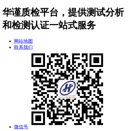
华谨质检平台，提供测试分析
和检测认证一站式服务
网站地图
联系我们
微信号