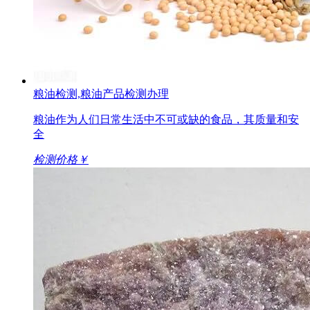
粮油检测,粮油产品检测办理
粮油作为人们日常生活中不可或缺的食品，其质量和安
全
检测价格
￥