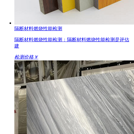
隔断材料燃烧性能检测
隔断材料燃烧性能检测：隔断材料燃烧性能检测是评估
建
检测价格
￥