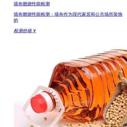
墙布燃烧性能检测
墙布燃烧性能检测：墙布作为现代家居和公共场所装饰
的
检测价格
￥