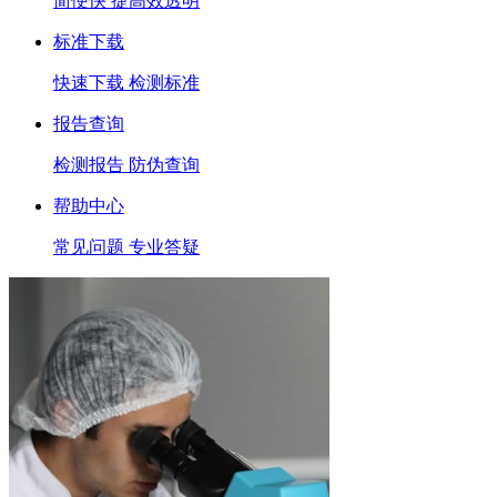
简便快 捷高效透明
标准下载
快速下载 检测标准
报告查询
检测报告 防伪查询
帮助中心
常见问题 专业答疑