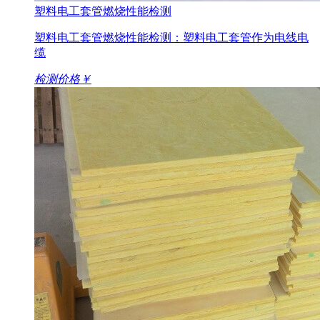
塑料电工套管燃烧性能检测
塑料电工套管燃烧性能检测：塑料电工套管作为电线电
缆
检测价格
￥