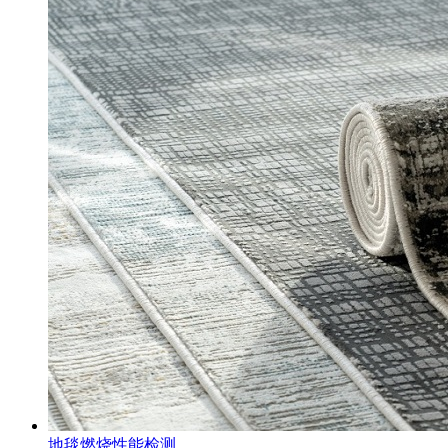
地毯燃烧性能检测