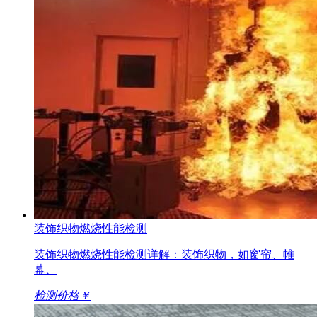
装饰织物燃烧性能检测
装饰织物燃烧性能检测详解：装饰织物，如窗帘、帷
幕、
检测价格
￥