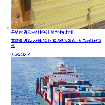
幕墙保温隔热材料检测_燃烧性能检测
幕墙保温隔热材料检测：幕墙保温隔热材料作为现代建
筑
检测价格
￥