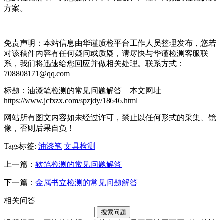
方案。
免责声明：本站信息由华谨质检平台工作人员整理发布，您若
对该稿件内容有任何疑问或质疑，请尽快与华谨检测客服联
系，我们将迅速给您回应并做相关处理。联系方式：
708808171@qq.com
标题：油漆笔检测的常见问题解答 本文网址：
https://www.jcfxzx.com/spzjdy/18646.html
网站所有图文内容如未经过许可，禁止以任何形式的采集、镜
像，否则后果自负！
Tags标签:
油漆笔
文具检测
上一篇：
软笔检测的常见问题解答
下一篇：
金属书立检测的常见问题解答
相关问答