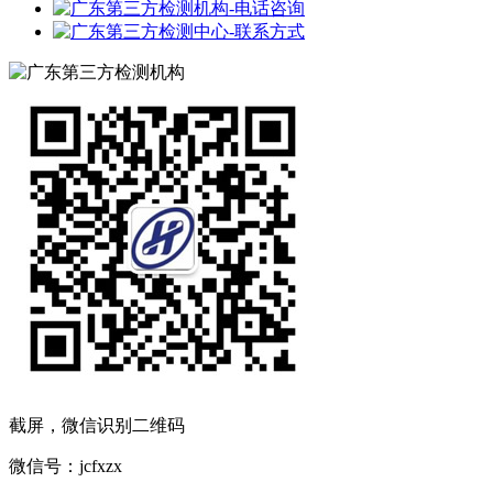
截屏，微信识别二维码
微信号：
jcfxzx