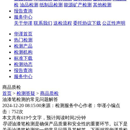
检
油品检测
纸制品检测
能源矿产检测
其他检测
报告查询
服务中心
关于华谨
联系我们
送检流程
委托协议下载
公正性声明
华谨首页
热门检测
检测产品
检测机构
标准下载
检测动态
报告查询
服务中心
商品质检
首页
>
检测答疑
>
商品质检
油漆笔检测的常见问题解答
2024-12-20 08:15:00
来源：检测服务中心
作者：华谨小编
点
击：752次
本文共有
619
个文字，预计阅读时间
2
分钟
导语
油漆笔检测是确保产品质量和安全性的重要环节。以下是
关于油漆笔检测的一些常见问题及其解答。下面就跟华谨质检