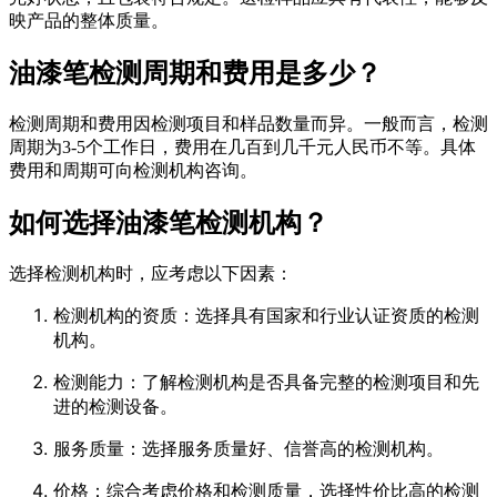
映产品的整体质量。
油漆笔检测周期和费用是多少？
检测周期和费用因检测项目和样品数量而异。一般而言，检测
周期为3-5个工作日，费用在几百到几千元人民币不等。具体
费用和周期可向检测机构咨询。
如何选择油漆笔检测机构？
选择检测机构时，应考虑以下因素：
检测机构的资质：选择具有国家和行业认证资质的检测
机构。
检测能力：了解检测机构是否具备完整的检测项目和先
进的检测设备。
服务质量：选择服务质量好、信誉高的检测机构。
价格：综合考虑价格和检测质量，选择性价比高的检测