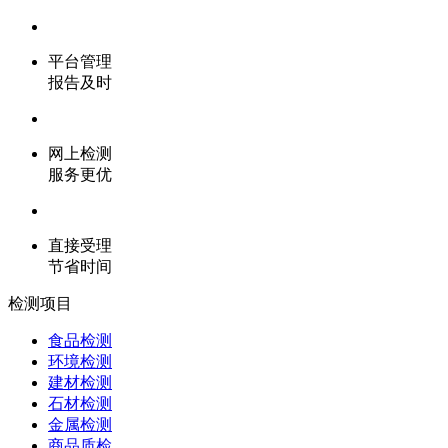
平台管理
报告及时
网上检测
服务更优
直接受理
节省时间
检测项目
食品检测
环境检测
建材检测
石材检测
金属检测
商品质检