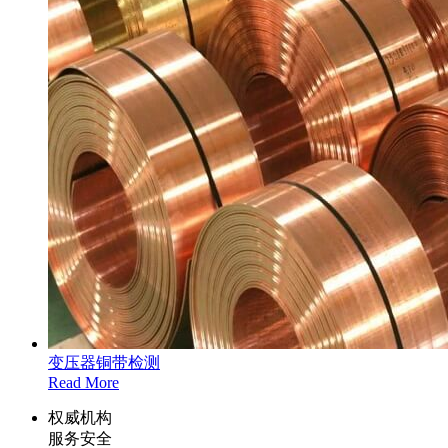
变压器铜带检测
Read More
权威机构
服务安全