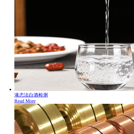
液态法白酒检测
Read More