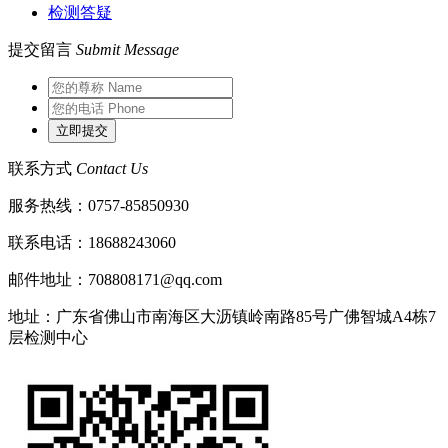
检测答疑
提交留言
Submit Message
联系方式
Contact Us
服务热线：0757-85850930
联系电话：18688243060
邮件地址：708808171@qq.com
地址：广东省佛山市南海区大沥镇岭南路85号广佛智城A4栋7
层检测中心