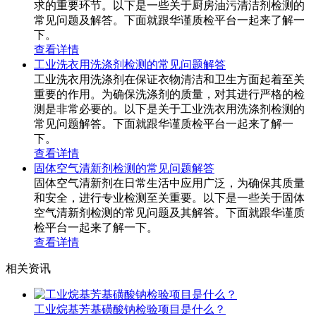
求的重要环节。以下是一些关于厨房油污清洁剂检测的
常见问题及解答。下面就跟华谨质检平台一起来了解一
下。
查看详情
工业洗衣用洗涤剂检测的常见问题解答
工业洗衣用洗涤剂在保证衣物清洁和卫生方面起着至关
重要的作用。为确保洗涤剂的质量，对其进行严格的检
测是非常必要的。以下是关于工业洗衣用洗涤剂检测的
常见问题解答。下面就跟华谨质检平台一起来了解一
下。
查看详情
固体空气清新剂检测的常见问题解答
固体空气清新剂在日常生活中应用广泛，为确保其质量
和安全，进行专业检测至关重要。以下是一些关于固体
空气清新剂检测的常见问题及其解答。下面就跟华谨质
检平台一起来了解一下。
查看详情
相关资讯
工业烷基芳基磺酸钠检验项目是什么？