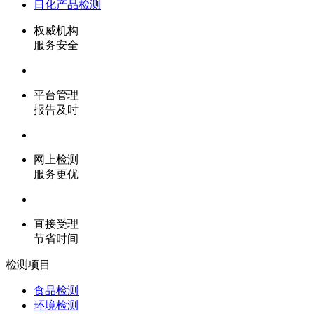
日化产品检测
权威机构
服务安全
平台管理
报告及时
网上检测
服务更优
直接受理
节省时间
检测项目
食品检测
环境检测