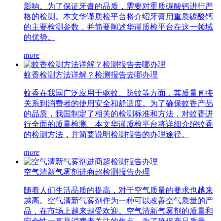
影响。为了保证牙膏的品质，需要对重质碳酸钙进行严
格的检测。本文华谨质检平台将介绍牙膏用重质碳酸钙
的主要检测参数，并简要阐述华谨质检平台在这一领域
的优势。
more
蚊香检测方法详解？检测报告去哪办理
蚊香在我国广泛应用于驱蚊、防蚊等方面，其质量直接
关系到消费者的使用安全和舒适度。为了确保蚊香产品
的品质，我国制定了相关的检测标准和方法，对蚊香进
行全面的质量检测。本文华谨质检平台将详细介绍蚊香
的检测方法，并简要说明检测报告的办理途径。
more
空气清新气雾剂进商超检测报告办理
随着人们生活品质的提高，对于空气质量的要求也越来
越高。空气清新气雾剂作为一种可以改善空气质量的产
品，在市场上越来越受欢迎。空气清新气雾剂的质量和