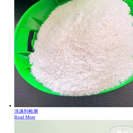
洗涤剂检测
Read More