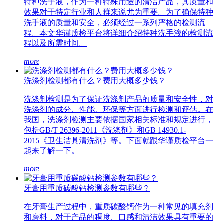
特种洗手液，作为一种特殊用途的清洁产品，其质量和
效果对于特定行业和人群来说尤为重要。为了确保特种
洗手液的质量和安全，必须经过一系列严格的检测流
程。本文华谨质检平台将详细介绍特种洗手液的检测流
程以及所需时间。
more
洗涤剂检测都有什么？费用大概多少钱？
洗涤剂检测是为了保证洗涤剂产品的质量和安全性，对
洗涤剂的成分、性能、环保等方面进行检测和评估。在
我国，洗涤剂检测主要依据国家相关标准和规定进行，
包括GB/T 26396-2011《洗涤剂》和GB 14930.1-
2015《卫生洁具清洗剂》等。下面就跟华谨质检平台一
起来了解一下。
more
牙膏用重质碳酸钙检测参数有哪些？
在牙膏生产过程中，重质碳酸钙作为一种常见的填充剂
和磨料，对于产品的稠度、口感和清洁效果具有重要的