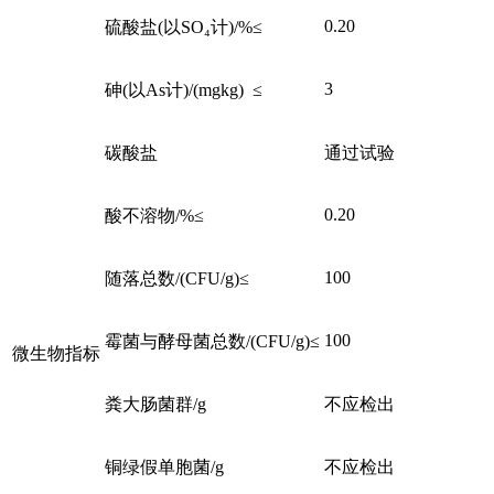
0.20
硫酸盐(以SO₄计)/%≤
3
砷(以As计)/(mgkg) ≤
碳酸盐
通过试验
0.20
酸不溶物/%≤
100
随落总数/(CFU/g)≤
100
霉菌与酵母菌总数/(CFU/g)≤
微生物指标
粪大肠菌群/g
不应检出
铜绿假单胞菌/g
不应检出