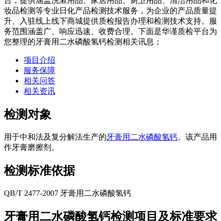
台，提供涵盖洗漱用品、家居用品、厨卫用品、清洁用品和化
妆品检测等专业日化产品检测技术服务，为企业的产品质量提
升、入驻线上线下商城提供质检报告办理和检测技术支持。服
务范围涵盖广、响应迅速、收费合理。下面是华谨质检平台为
您整理的牙膏用二水磷酸氢钙检测相关讯息；
项目介绍
服务保障
相关问答
相关资讯
检测对象
用于中和法及复分解法生产的
牙膏用二水磷酸氢钙
。该产品用
作牙膏磨擦剂。
检测标准依据
QB/T 2477-2007 牙膏用二水磷酸氢钙
牙膏用二水磷酸氢钙检测项目及标准要求