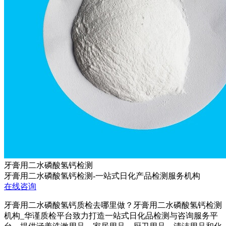
牙膏用二水磷酸氢钙检测
牙膏用二水磷酸氢钙检测-一站式日化产品检测服务机构
在线咨询
牙膏用二水磷酸氢钙质检去哪里做？牙膏用二水磷酸氢钙检测
机构_华谨质检平台致力打造一站式日化品检测与咨询服务平