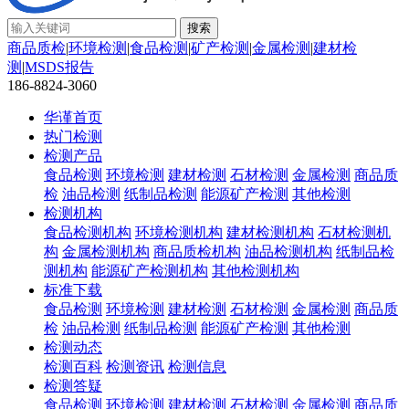
商品质检
|
环境检测
|
食品检测
|
矿产检测
|
金属检测
|
建材检
测
|
MSDS报告
186-8824-3060
华谨首页
热门检测
检测产品
食品检测
环境检测
建材检测
石材检测
金属检测
商品质
检
油品检测
纸制品检测
能源矿产检测
其他检测
检测机构
食品检测机构
环境检测机构
建材检测机构
石材检测机
构
金属检测机构
商品质检机构
油品检测机构
纸制品检
测机构
能源矿产检测机构
其他检测机构
标准下载
食品检测
环境检测
建材检测
石材检测
金属检测
商品质
检
油品检测
纸制品检测
能源矿产检测
其他检测
检测动态
检测百科
检测资讯
检测信息
检测答疑
食品检测
环境检测
建材检测
石材检测
金属检测
商品质