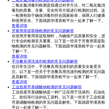
二氧化氯消毒剂检测的常见问题解答
二氧化氯消毒剂检测是指通过科学方法，对二氧化氯消
毒剂的质量、含量、安全性等方面进行检测的过程。这
一检测有助于确保消毒剂符合国家标准，保障人们健康
和使用安全。下面就跟华谨质检平台一起来了解一下。
查看详情
牙膏用茶提取物检测的常见问题解答
在使用牙膏用茶提取物时，为确保产品质量和安全，进
行专业的检测至关重要。以下是一些关于牙膏用茶提取
物检测的常见问题解答。下面就跟华谨质检平台一起来
了解一下。
查看详情
手洗餐具用洗涤剂检测的常见问题解答
在日常生活中，手洗餐具用洗涤剂的质量安全备受关
注。以下是一些关于手洗餐具用洗涤剂检测的常见问题
及其解答。下面就跟华谨质检平台一起来了解一下。
查看详情
工业烷基芳基磺酸钠检测的常见问题解答
工业烷基芳基磺酸钠是一种广泛应用于洗涤剂、石油化
工、纺织等行业的化工原料。以下是一些关于工业烷基
芳基磺酸钠检测的常见问题及解答。下面就跟华谨质检
平台一起来了解一下。