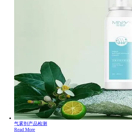
气雾剂产品检测
Read More