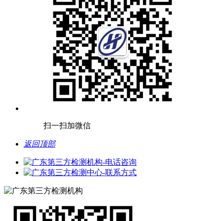
扫一扫加微信
返回顶部