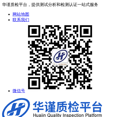
华谨质检平台，提供测试分析和检测认证一站式服务
网站地图
联系我们
微信号