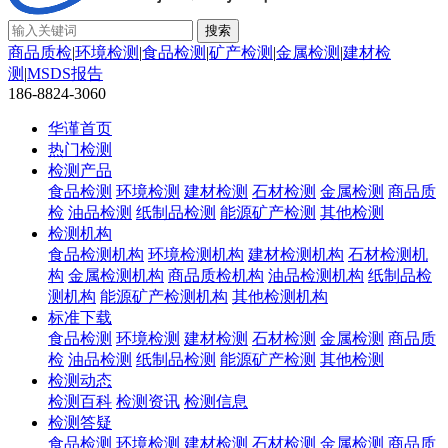
商品质检
|
环境检测
|
食品检测
|
矿产检测
|
金属检测
|
建材检
测
|
MSDS报告
186-8824-3060
华谨首页
热门检测
检测产品
食品检测
环境检测
建材检测
石材检测
金属检测
商品质
检
油品检测
纸制品检测
能源矿产检测
其他检测
检测机构
食品检测机构
环境检测机构
建材检测机构
石材检测机
构
金属检测机构
商品质检机构
油品检测机构
纸制品检
测机构
能源矿产检测机构
其他检测机构
标准下载
食品检测
环境检测
建材检测
石材检测
金属检测
商品质
检
油品检测
纸制品检测
能源矿产检测
其他检测
检测动态
检测百科
检测资讯
检测信息
检测答疑
食品检测
环境检测
建材检测
石材检测
金属检测
商品质