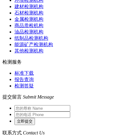
环境检测机构
建材检测机构
石材检测机构
金属检测机构
商品质检机构
油品检测机构
纸制品检测机构
能源矿产检测机构
其他检测机构
检测服务
标准下载
报告查询
检测答疑
提交留言
Submit Message
联系方式
Contact Us