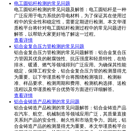
电工圆铝杆检测的常见问题
电工圆铝杆检测的常见问题及解答：电工圆铝杆是一种
广泛应用于电力系统的导电材料，为了保证其在使用过
程中的安全性和稳定性，需要定期进行检测。本文华谨
质检平台将针对电工圆铝杆检测过程中的常见问题进行
解答，以帮助大家更好地了解这一过程。
查看详情
铝合金复合压力管检测的常见问题
铝合金复合压力管检测的常见问题解答：铝合金复合压
力管因其优良的耐腐蚀性、抗压强度和轻质特性，在给
排水、暖通、燃气等领域得到广泛应用。为确保其性能
稳定，保障工程安全，铝合金复合压力管的检测显得尤
为重要。以下华谨质检平台将围绕检测项目、检测标
准、样品要求、检测周期和费用、检测机构选择、送检
流程以及华谨质检平台优势等方面进行详细解答。
查看详情
铝合金铸造产品检测的常见问题
铝合金铸造产品检测的常见问题解答：铝合金铸造产品
在汽车、航空、机械制造等领域应用广泛，其质量直接
关系到产品的安全性、耐久性和市场竞争力。因此，铝
合金铸造产品的检测显得尤为重要。本文华谨质检平台