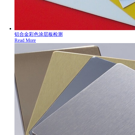
铝合金彩色涂层板检测
Read More