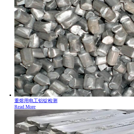
重熔用电工铝锭检测
Read More