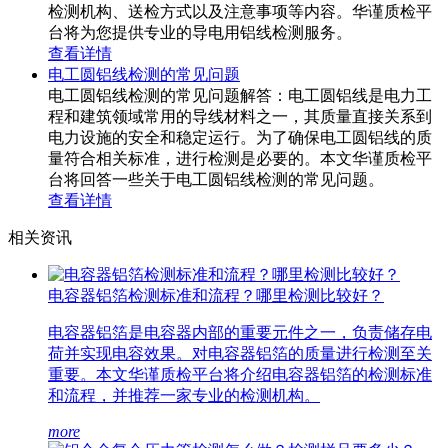
检测机构、送检方式以及注意事项等内容。华谨质检平
台将为您提供专业的导电用铝线检测服务。
查看详情
电工圆铝线检测的常见问题
电工圆铝线检测的常见问题解答：电工圆铝线是电力工
程和建筑领域常用的导线材料之一，其质量直接关系到
电力设施的安全和稳定运行。为了确保电工圆铝线的质
量符合相关标准，进行检测是必要的。本文华谨质检平
台将回答一些关于电工圆铝线检测的常见问题。
查看详情
相关资讯
电容器铝箔检测标准和流程？哪里检测比较好？
电容器铝箔是电容器内部的重要元件之一，负责储存电
荷并实现电容效果。对电容器铝箔的质量进行检测至关
重要。本文华谨质检平台将介绍电容器铝箔的检测标准
和流程，并推荐一家专业的检测机构。
more