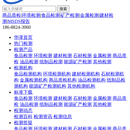
商品质检
|
环境检测
|
食品检测
|
矿产检测
|
金属检测
|
建材检
测
|
MSDS报告
186-8824-3060
华谨首页
热门检测
检测产品
食品检测
环境检测
建材检测
石材检测
金属检测
商品质
检
油品检测
纸制品检测
能源矿产检测
其他检测
检测机构
食品检测机构
环境检测机构
建材检测机构
石材检测机
构
金属检测机构
商品质检机构
油品检测机构
纸制品检
测机构
能源矿产检测机构
其他检测机构
标准下载
食品检测
环境检测
建材检测
石材检测
金属检测
商品质
检
油品检测
纸制品检测
能源矿产检测
其他检测
检测动态
检测百科
检测资讯
检测信息
检测答疑
食品检测
环境检测
建材检测
石材检测
金属检测
商品质