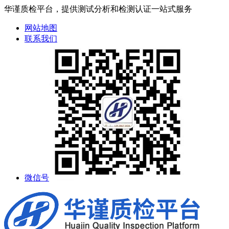
华谨质检平台，提供测试分析和检测认证一站式服务
网站地图
联系我们
微信号