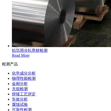
铝箔用冷轧带材检测
Read More
检测产品
化学成分分析
物理性能检测
金相分析
无损检测
焊接工艺评定
失效分析
腐蚀试验
可靠性检测