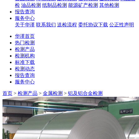
检
油品检测
纸制品检测
能源矿产检测
其他检测
报告查询
服务中心
关于华谨
联系我们
送检流程
委托协议下载
公正性声明
华谨首页
热门检测
检测产品
检测机构
标准下载
检测动态
报告查询
服务中心
首页
>
检测产品
>
金属检测
>
铝及铝合金检测