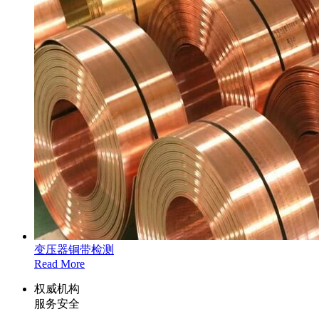
变压器铜带检测
Read More
权威机构
服务安全