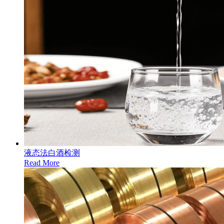
液态法白酒检测
Read More