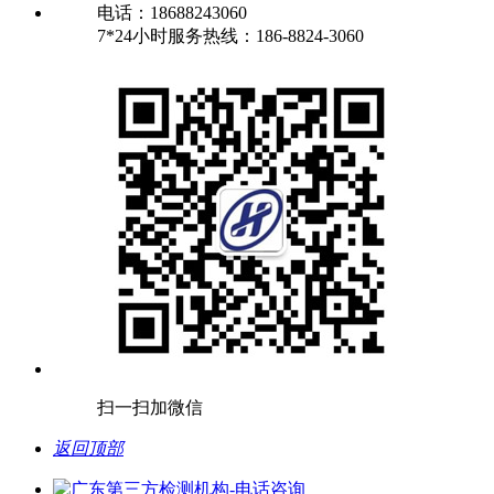
电话：
18688243060
7*24小时服务热线：
186-8824-3060
扫一扫加微信
返回顶部