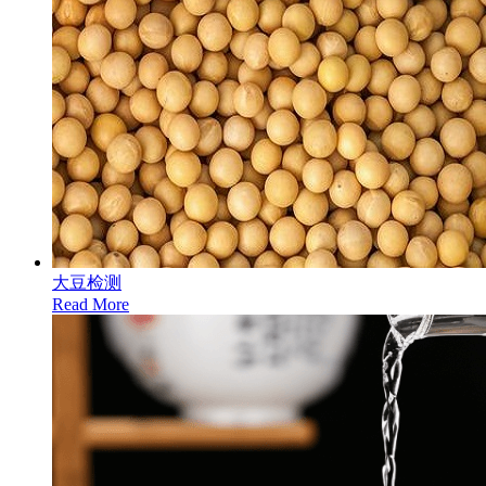
大豆检测
Read More