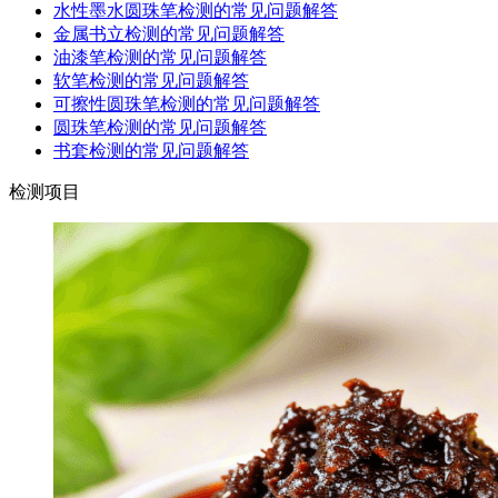
水性墨水圆珠笔检测的常见问题解答
金属书立检测的常见问题解答
油漆笔检测的常见问题解答
软笔检测的常见问题解答
可擦性圆珠笔检测的常见问题解答
圆珠笔检测的常见问题解答
书套检测的常见问题解答
检测项目