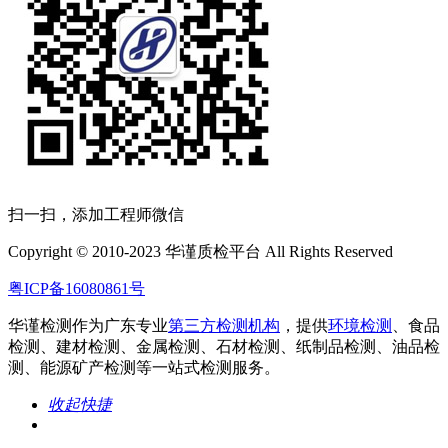
扫一扫，添加工程师微信
Copyright © 2010-2023 华谨质检平台 All Rights Reserved
粤ICP备16080861号
华谨检测作为广东专业
第三方检测机构
，提供
环境检测
、食品
检测、建材检测、金属检测、石材检测、纸制品检测、油品检
测、能源矿产检测等一站式检测服务。
收起快捷