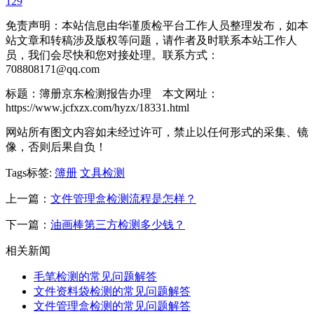
129
免责声明：本站信息由华谨质检平台工作人员整理发布，如本
站文章和转稿涉及版权等问题，请作者及时联系本站工作人
员，我们会尽快和您对接处理。联系方式：
708808171@qq.com
标题：簿册京东检测报告办理 本文网址：
https://www.jcfxzx.com/hyzx/18331.html
网站所有图文内容如未经过许可，禁止以任何形式的采集、镜
像，否则后果自负！
Tags标签:
簿册
文具检测
上一篇：
文件管理盒检测流程是怎样？
下一篇：
油画棒第三方检测多少钱？
相关新闻
毛笔检测的常见问题解答
文件资料袋检测的常见问题解答
文件管理盒检测的常见问题解答