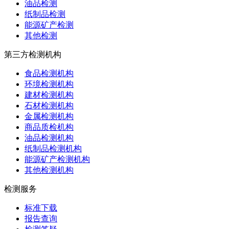
油品检测
纸制品检测
能源矿产检测
其他检测
第三方检测机构
食品检测机构
环境检测机构
建材检测机构
石材检测机构
金属检测机构
商品质检机构
油品检测机构
纸制品检测机构
能源矿产检测机构
其他检测机构
检测服务
标准下载
报告查询