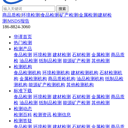
商品质检
|
环境检测
|
食品检测
|
矿产检测
|
金属检测
|
建材检
测
|
MSDS报告
186-8824-3060
华谨首页
热门检测
检测产品
食品检测
环境检测
建材检测
石材检测
金属检测
商品质
检
油品检测
纸制品检测
能源矿产检测
其他检测
检测机构
食品检测机构
环境检测机构
建材检测机构
石材检测机
构
金属检测机构
商品质检机构
油品检测机构
纸制品检
测机构
能源矿产检测机构
其他检测机构
标准下载
食品检测
环境检测
建材检测
石材检测
金属检测
商品质
检
油品检测
纸制品检测
能源矿产检测
其他检测
检测动态
检测百科
检测资讯
检测信息
检测答疑
食品检测
环境检测
建材检测
石材检测
金属检测
商品质