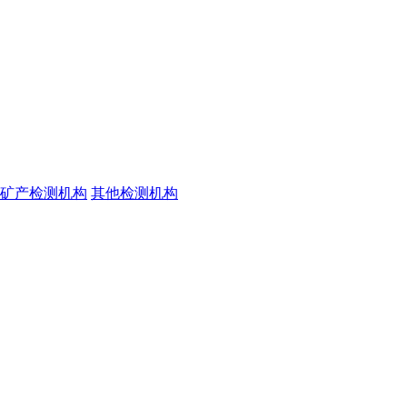
矿产检测机构
其他检测机构