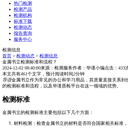
热门检测
检测产品
检测机构
标准下载
检测动态
报告查询
服务中心
检测信息
首页
>
检测动态
>
检测信息
金属书立检测标准和流程？
2024-12-02 08:40:00
来源：检测服务
作者：华谨小编
点击：433
本文共有
461
个文字，预计阅读时间
2
分钟
导语
金属书立作为常见的办公和学习用品，其质量直接关系到
的检测标准和流程，以及华谨质检平台在这一领域的优势。
检测标准
金属书立的检测标准主要包括以下几个方面：
材料检测：检查金属书立的材料是否符合国家相关标准，