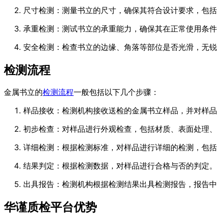
尺寸检测：测量书立的尺寸，确保其符合设计要求，包括
承重检测：测试书立的承重能力，确保其在正常使用条件
安全检测：检查书立的边缘、角落等部位是否光滑，无锐
检测流程
金属书立的
检测流程
一般包括以下几个步骤：
样品接收：检测机构接收送检的金属书立样品，并对样品
初步检查：对样品进行外观检查，包括材质、表面处理、
详细检测：根据检测标准，对样品进行详细的检测，包括
结果判定：根据检测数据，对样品进行合格与否的判定。
出具报告：检测机构根据检测结果出具检测报告，报告中
华谨质检平台优势