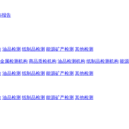
S报告
检
油品检测
纸制品检测
能源矿产检测
其他检测
金属检测机构
商品质检机构
油品检测机构
纸制品检测机构
能源
检
油品检测
纸制品检测
能源矿产检测
其他检测
检
油品检测
纸制品检测
能源矿产检测
其他检测