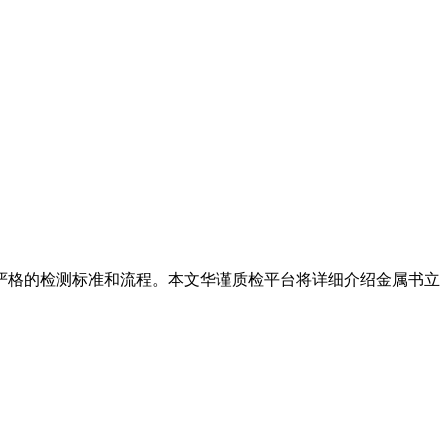
严格的检测标准和流程。本文华谨质检平台将详细介绍金属书立