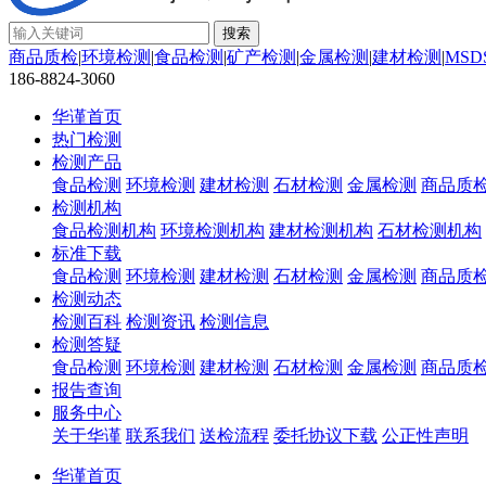
商品质检
|
环境检测
|
食品检测
|
矿产检测
|
金属检测
|
建材检测
|
MSD
186-8824-3060
华谨首页
热门检测
检测产品
食品检测
环境检测
建材检测
石材检测
金属检测
商品质
检测机构
食品检测机构
环境检测机构
建材检测机构
石材检测机构
标准下载
食品检测
环境检测
建材检测
石材检测
金属检测
商品质
检测动态
检测百科
检测资讯
检测信息
检测答疑
食品检测
环境检测
建材检测
石材检测
金属检测
商品质
报告查询
服务中心
关于华谨
联系我们
送检流程
委托协议下载
公正性声明
华谨首页