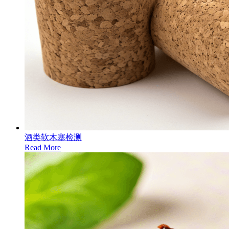
酒类软木塞检测
Read More