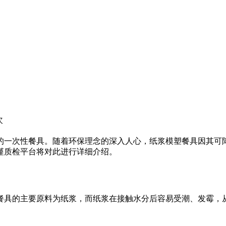
次
的一次性餐具。随着环保理念的深入人心，纸浆模塑餐具因其可
谨质检平台将对此进行详细介绍。
餐具的主要原料为纸浆，而纸浆在接触水分后容易受潮、发霉，