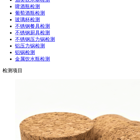
啤酒瓶检测
葡萄酒瓶检测
玻璃杯检测
不锈钢餐具检测
不锈钢厨具检测
不锈钢压力锅检测
铝压力锅检测
铝锅检测
金属饮水瓶检测
检测项目