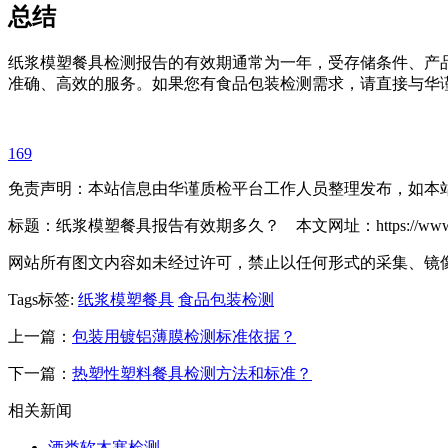
总结
纸浆模塑餐具检测报告的有效期通常为一年，受存储条件、产
准确、高效的服务。如果您有食品包装检测需求，请直接与华
169
免责声明：本站信息由华谨质检平台工作人员整理发布，如本站文章
标题：纸浆模塑餐具报告有效期多久？ 本文网址：https://www.jcfxzx.
网站所有图文内容如未经过许可，禁止以任何形式的采集、镜
Tags标签:
纸浆模塑餐具
食品包装检测
上一篇：
包装用镀铝薄膜检测标准依据？
下一篇：
热塑性塑料餐具检测方法和标准？
相关新闻
酒类软木塞检测