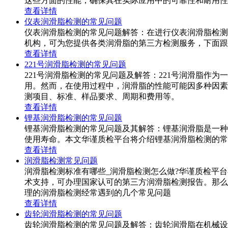
这些方面的性能，‌确保其在实际应用中的可靠性和耐用
查看详情
仪表润滑脂检测的常见问题
仪表润滑脂检测的常见问题解答：在进行仪表润滑脂检测
机构，可为您提供各类润滑脂的第三方检测服务，下面跟
查看详情
221号润滑脂检测的常见问题
221号润滑脂检测的常见问题及解答：221号润滑脂
用。然而，在使用过程中，润滑脂的性能可能因多种因素
测项目、标准、样品要求、周期和费用等。
查看详情
锂基润滑脂检测的常见问题
锂基润滑脂检测的常见问题及其解答：锂基润滑脂是一种
使用寿命。本文华谨质检平台将介绍锂基润滑脂检测的常
查看详情
润滑脂检测常见问题
润滑脂检测标准有哪些_润滑脂检测怎么做?华谨质检平
术支持，可办理国家认可的第三方润滑脂检测报告。那么
理的润滑脂检测经常遇到的几个常见问题
查看详情
齿轮润滑脂检测的常见问题
齿轮润滑脂检测的常见问题及解答：齿轮润滑脂在机械设