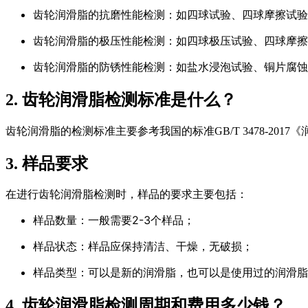
齿轮润滑脂的抗磨性能检测：如四球试验、四球摩擦试验
齿轮润滑脂的极压性能检测：如四球极压试验、四球摩擦
齿轮润滑脂的防锈性能检测：如盐水浸泡试验、铜片腐蚀
2. 齿轮润滑脂检测标准是什么？
齿轮润滑脂的检测标准主要参考我国的标准GB/T 3478-2017《润
3. 样品要求
在进行齿轮润滑脂检测时，样品的要求主要包括：
样品数量：一般需要2-3个样品；
样品状态：样品应保持清洁、干燥，无破损；
样品类型：可以是新的润滑脂，也可以是使用过的润滑脂
4. 齿轮润滑脂检测周期和费用多少钱？