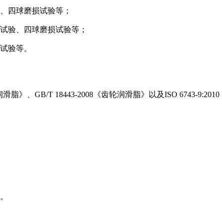
、四球磨损试验等；
试验、四球磨损试验等；
试验等。
滑脂》、GB/T 18443-2008《齿轮润滑脂》以及ISO 6743
。