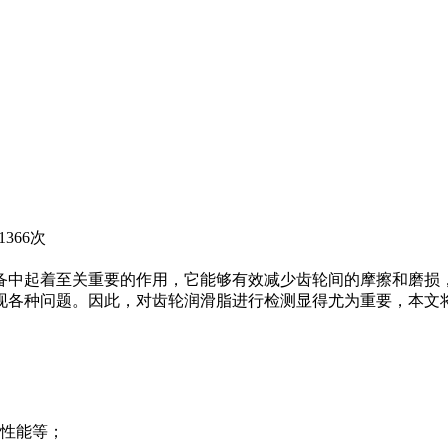
366次
备中起着至关重要的作用，它能够有效减少齿轮间的摩擦和磨损
现各种问题。因此，对齿轮润滑脂进行检测显得尤为重要，本文
性能等；