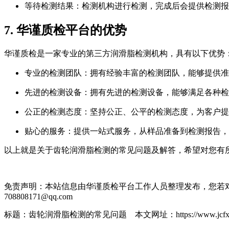
等待检测结果：检测机构进行检测，完成后会提供检测报
7. 华谨质检平台的优势
华谨质检是一家专业的第三方润滑脂检测机构，具有以下优势
专业的检测团队：拥有经验丰富的检测团队，能够提供准
先进的检测设备：拥有先进的检测设备，能够满足各种检
公正的检测态度：坚持公正、公平的检测态度，为客户提
贴心的服务：提供一站式服务，从样品准备到检测报告，
以上就是关于齿轮润滑脂检测的常见问题及解答，希望对您有
免责声明：本站信息由华谨质检平台工作人员整理发布，您若
708808171@qq.com
标题：齿轮润滑脂检测的常见问题 本文网址：https://www.jcfxzx.com/