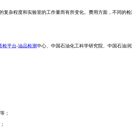
目的复杂程度和实验室的工作量而有所变化。费用方面，不同的
质检平台
-
油品检测
中心、中国石油化工科学研究院、中国石油润
等；
；