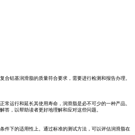
复合铝基润滑脂的质量符合要求，需要进行检测和报告办理。
正常运行和延长其使用寿命，润滑脂是必不可少的一种产品。
解答，以帮助读者更好地理解和应对这些问题。
条件下的适用性上。‌通过标准的测试方法，‌可以评估润滑脂在