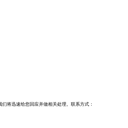
我们将迅速给您回应并做相关处理。联系方式：