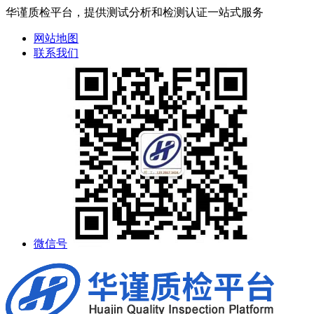
华谨质检平台，提供测试分析和检测认证一站式服务
网站地图
联系我们
微信号