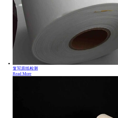
复写原纸检测
Read More