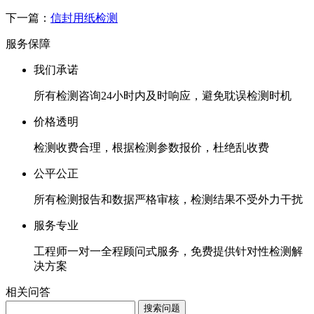
下一篇：
信封用纸检测
服务保障
我们承诺
所有检测咨询24小时内及时响应，避免耽误检测时机
价格透明
检测收费合理，根据检测参数报价，杜绝乱收费
公平公正
所有检测报告和数据严格审核，检测结果不受外力干扰
服务专业
工程师一对一全程顾问式服务，免费提供针对性检测解
决方案
相关问答