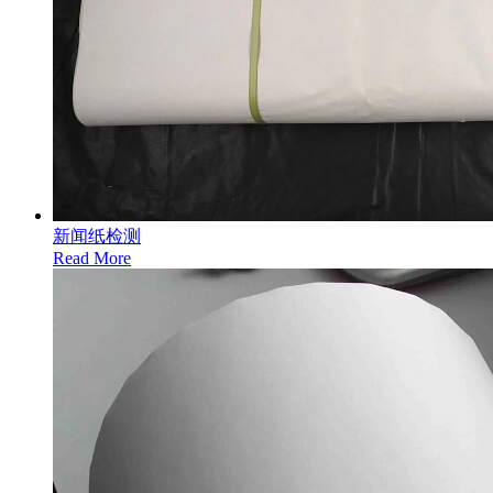
新闻纸检测
Read More