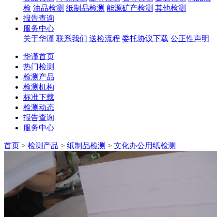
检
油品检测
纸制品检测
能源矿产检测
其他检测
报告查询
服务中心
关于华谨
联系我们
送检流程
委托协议下载
公正性声明
华谨首页
热门检测
检测产品
检测机构
标准下载
检测动态
报告查询
服务中心
首页
>
检测产品
>
纸制品检测
>
文化办公用纸检测