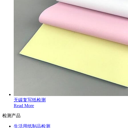
无碳复写纸检测
Read More
检测产品
生活用纸制品检测