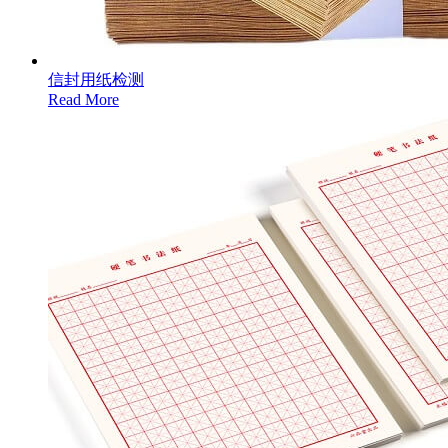
信封用纸检测
Read More