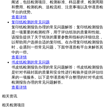
阐述，包括检测项目、检测标准、样品要求、检测周期
和费用、检测机构、送检流程、注意事项以及华谨质检
平台的优势。
查看详情
复印纸检测的常见问题
复印纸检测报告办理的常见问题解答：复印纸检测报告
是一项重要的检测程序，用于评估纸张的质量和性能。
该报告提供了关于纸张的重要参数和指标的详细信息，
以帮助用户选择合适的复印纸。在办理复印纸检测报告
时，会遇到一些常见问题，下面华谨质检平台来解答其
中的一些。
查看详情
书皮纸检测的常见问题
书皮纸检测报告办理的常见问题解答：书皮纸检测报告
是针对书籍封面的质量和安全性进行检验并提供评估结
果的一项服务。以下是华谨质检平台整理的针对书皮纸
检测报告办理的常见问题解答。
查看详情
相关资讯
相关检测项目