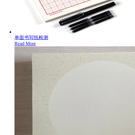
单面书写纸检测
Read More