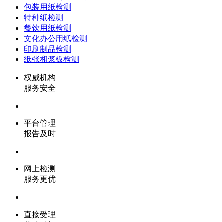
包装用纸检测
特种纸检测
餐饮用纸检测
文化办公用纸检测
印刷制品检测
纸张和浆板检测
权威机构
服务安全
平台管理
报告及时
网上检测
服务更优
直接受理