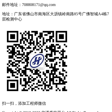
邮件地址：708808171@qq.com
地址：广东省佛山市南海区大沥镇岭南路85号广佛智城A4栋7
层检测中心
扫一扫，添加工程师微信