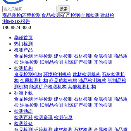
商品质检
|
环境检测
|
食品检测
|
矿产检测
|
金属检测
|
建材检
测
|
MSDS报告
186-8824-3060
华谨首页
热门检测
检测产品
食品检测
环境检测
建材检测
石材检测
金属检测
商品质
检
油品检测
纸制品检测
能源矿产检测
其他检测
检测机构
食品检测机构
环境检测机构
建材检测机构
石材检测机
构
金属检测机构
商品质检机构
油品检测机构
纸制品检
测机构
能源矿产检测机构
其他检测机构
标准下载
食品检测
环境检测
建材检测
石材检测
金属检测
商品质
检
油品检测
纸制品检测
能源矿产检测
其他检测
检测动态
检测百科
检测资讯
检测信息
检测答疑
食品检测
环境检测
建材检测
石材检测
金属检测
商品质