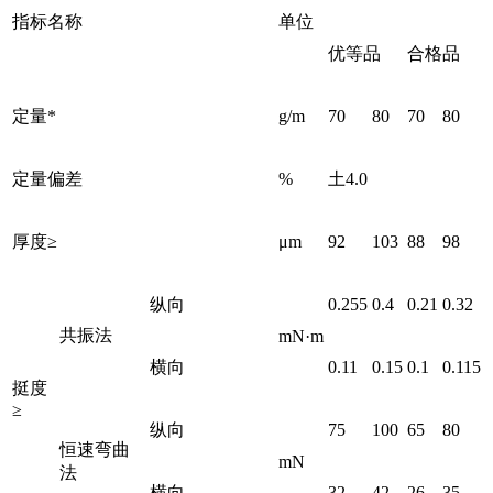
指标名称
单位
优等品
合格品
定量*
g/m
70
80
70
80
定量偏差
%
土4.0
厚度≥
μm
92
103
88
98
纵向
0.255
0.4
0.21
0.32
共振法
mN·m
横向
0.11
0.15
0.1
0.115
挺度
≥
纵向
75
100
65
80
恒速弯曲
mN
法
横向
32
42
26
35