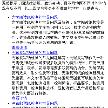
温馨提示：因法律法规、政策变动，且不同地区不同时间等情
况有所不同，以上回复可能会有不准确的地方，仅供参考。
光学阅读纸检测的常见问题
光学阅读纸检测的常见问题及解答：光学阅读纸检测是
一种用于检测光学字符识别（OCR）技术准确性的方
法。这种检测方法可以帮助企业确保其OCR系统的准确
性，并提高数据输入的效率。本文华谨质检平台将回答
一些关于光学阅读纸检测的常见问题。
查看详情
无碳复写纸检测的常见问题
无碳复写纸检测的常见问题解答：无碳复写纸作为一种
无需使用碳粉即可实现多联复制的特殊纸张，广泛应用
于票据、表单、发票等需要多联复写的场合。为确保其
复写效果、耐久性及环保性，无碳复写纸的检测显得尤
为重要。本文华谨质检平台将围绕无碳复写纸检测的常
见问题，包括检测项目、检测标准、样品要求、检测周
期和费用、检测机构选择、送检流程以及华谨质检平台
优势等方面进行解答。
查看详情
涂布邮票纸检测的常见问题