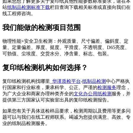
如果您想了解更多关于复印纸其他性能参数标准要求，请在本
站
纸制品检测标准下载
栏目查询下载相关标准或直接向我们在
线工程师咨询。
我们能做的检测项目范围
物理性能+安全卫生检测：外观质量、尺寸偏差、偏斜度、定
量、定量偏差、厚度、挺度、平滑度、不透明度、D65亮度、
可勃值、尘埃度、交货水分、净含量、标志、包装。
复印纸检测机构如何选择？
复印纸检测机构找哪里_
华谨质检平台
-
纸制品检测
中心严格执
行国家和行业标准，秉承科学、公正、严谨的
检测服务
理念，
为广大企业和商家办理种类齐全的
文化办公用纸检测
服务，并
提供第三方国家认可实验室出具的复印纸检测报告。
如果您有关于具体送检样品要求，检测周期以及费用等更多问
题可以与我们在线工程师联系。竭诚为您提供满意、高效、专
业的纸制品检测服务。