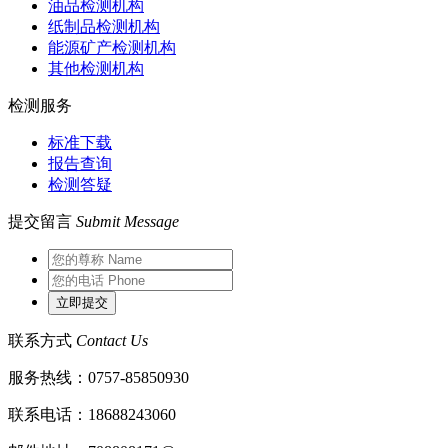
油品检测机构
纸制品检测机构
能源矿产检测机构
其他检测机构
检测服务
标准下载
报告查询
检测答疑
提交留言
Submit Message
联系方式
Contact Us
服务热线：0757-85850930
联系电话：18688243060