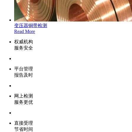
变压器铜带检测
Read More
权威机构
服务安全
平台管理
报告及时
网上检测
服务更优
直接受理
节省时间