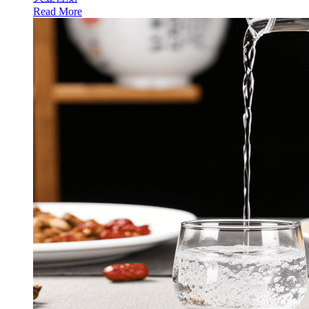
Read More