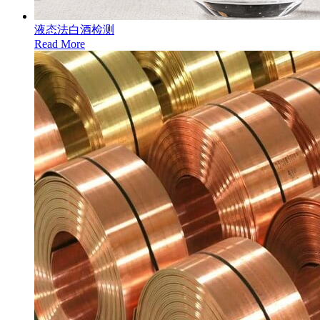
液态法白酒检测
Read More