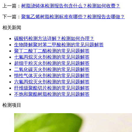
上一篇：
树脂浇铸体检测报告包含什么？检测如何收费？
下一篇：
聚氯乙烯树脂检测标准有哪些？检测报告去哪做？
相关新闻
碳酸钙检测方法详解？检测如何办理？
生物降解聚对苯二甲酸检测的常见问题解答
聚丁二酸丁二酯检测的常见问题解答
七氟丙烷灭火剂检测的常见问题解答
超细干粉灭火剂检测的常见问题解答
二氧化碳灭火剂检测的常见问题解答
惰性气体灭火剂检测的常见问题解答
六氟丙烷灭火剂检测的常见问题解答
纤维级聚酯切片检测的常见问题解答
不饱和聚酯树脂检测的常见问题解答
检测项目