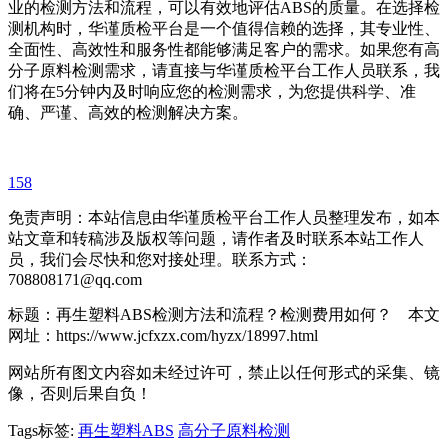
业的检测方法和流程，可以有效地评估ABS的质量。在选择检
测机构时，华谨质检平台是一个值得信赖的选择，其专业性、
全面性、高效性和服务性都能够满足客户的需求。如果您有高
分子原料检测需求，请直接与华谨质检平台工作人员联系，我
们将在5分钟内及时响应您的检测需求，为您提供科学、准
确、严谨、高效的检测解决方案。
158
免责声明：本站信息由华谨质检平台工作人员整理发布，如本
站文章和转稿涉及版权等问题，请作者及时联系本站工作人
员，我们会尽快和您对接处理。联系方式：
708808171@qq.com
标题：再生塑料ABS检测方法和流程？检测费用如何？ 本文
网址：https://www.jcfxzx.com/hyzx/18997.html
网站所有图文内容如未经过许可，禁止以任何形式的采集、镜
像，否则后果自负！
Tags标签:
再生塑料ABS
高分子原料检测