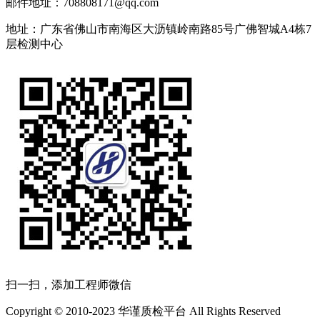
邮件地址：708808171@qq.com
地址：广东省佛山市南海区大沥镇岭南路85号广佛智城A4栋7
层检测中心
扫一扫，添加工程师微信
Copyright © 2010-2023 华谨质检平台 All Rights Reserved