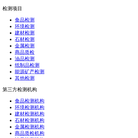
检测项目
食品检测
环境检测
建材检测
石材检测
金属检测
商品质检
油品检测
纸制品检测
能源矿产检测
其他检测
第三方检测机构
食品检测机构
环境检测机构
建材检测机构
石材检测机构
金属检测机构
商品质检机构