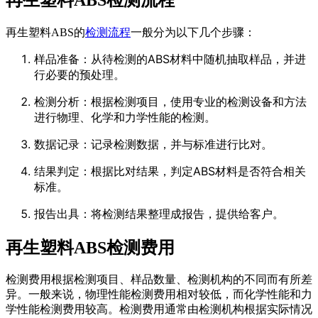
再生塑料ABS的
检测流程
一般分为以下几个步骤：
样品准备：从待检测的ABS材料中随机抽取样品，并进
行必要的预处理。
检测分析：根据检测项目，使用专业的检测设备和方法
进行物理、化学和力学性能的检测。
数据记录：记录检测数据，并与标准进行比对。
结果判定：根据比对结果，判定ABS材料是否符合相关
标准。
报告出具：将检测结果整理成报告，提供给客户。
再生塑料ABS检测费用
检测费用根据检测项目、样品数量、检测机构的不同而有所差
异。一般来说，物理性能检测费用相对较低，而化学性能和力
学性能检测费用较高。检测费用通常由检测机构根据实际情况