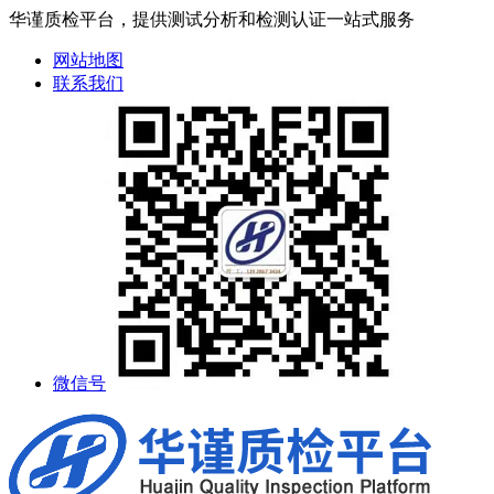
华谨质检平台，提供测试分析和检测认证一站式服务
网站地图
联系我们
微信号