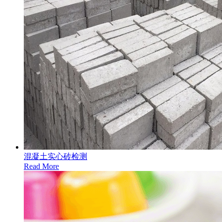
混凝土实心砖检测
Read More