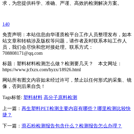
求，为您提供科学、准确、严谨、高效的检测解决方案。
140
免责声明：本站信息由华谨质检平台工作人员整理发布，如本
站文章和转稿涉及版权等问题，请作者及时联系本站工作人
员，我们会尽快和您对接处理。联系方式：
708808171@qq.com
标题：塑料材料检测怎么做？检测要几天？ 本文网址：
https://www.jcfxzx.com/hyzx/18926.html
网站所有图文内容如未经过许可，禁止以任何形式的采集、镜
像，否则后果自负！
Tags标签:
塑料材料
高分子原料检测
上一篇：
再生塑料PET检测主要内容有哪些？哪里检测比较快
捷？
下一篇：
滑石粉检测报告包含什么？检测报告怎么办理？