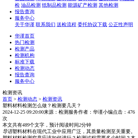
检
油品检测
纸制品检测
能源矿产检测
其他检测
报告查询
服务中心
关于华谨
联系我们
送检流程
委托协议下载
公正性声明
华谨首页
热门检测
检测产品
检测机构
标准下载
检测动态
报告查询
服务中心
检测资讯
首页
>
检测动态
>
检测资讯
塑料材料检测怎么做？检测要几天？
2024-12-25 09:20:00
来源：检测服务
作者：华谨小编
点击：476
次
本文共有
489
个文字，预计阅读时间
2
分钟
导语
塑料材料在现代工业中应用广泛，其质量检测至关重要。
塑料材料检测究竟应该如何进行？检测过程需要多少时间？本