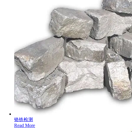
铬铁检测
Read More