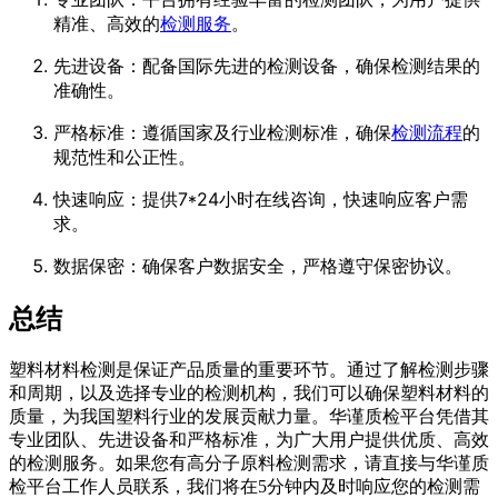
精准、高效的
检测服务
。
先进设备：配备国际先进的检测设备，确保检测结果的
准确性。
严格标准：遵循国家及行业检测标准，确保
检测流程
的
规范性和公正性。
快速响应：提供7*24小时在线咨询，快速响应客户需
求。
数据保密：确保客户数据安全，严格遵守保密协议。
总结
塑料材料检测是保证产品质量的重要环节。通过了解检测步骤
和周期，以及选择专业的检测机构，我们可以确保塑料材料的
质量，为我国塑料行业的发展贡献力量。华谨质检平台凭借其
专业团队、先进设备和严格标准，为广大用户提供优质、高效
的检测服务。如果您有高分子原料检测需求，请直接与华谨质
检平台工作人员联系，我们将在5分钟内及时响应您的检测需