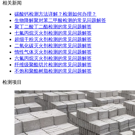
相关新闻
碳酸钙检测方法详解？检测如何办理？
生物降解聚对苯二甲酸检测的常见问题解答
聚丁二酸丁二酯检测的常见问题解答
七氟丙烷灭火剂检测的常见问题解答
超细干粉灭火剂检测的常见问题解答
二氧化碳灭火剂检测的常见问题解答
惰性气体灭火剂检测的常见问题解答
六氟丙烷灭火剂检测的常见问题解答
纤维级聚酯切片检测的常见问题解答
不饱和聚酯树脂检测的常见问题解答
检测项目