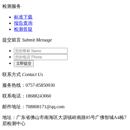
检测服务
标准下载
报告查询
检测答疑
提交留言
Submit Message
联系方式
Contact Us
服务热线：0757-85850930
联系电话：18688243060
邮件地址：708808171@qq.com
地址：广东省佛山市南海区大沥镇岭南路85号广佛智城A4栋7
层检测中心