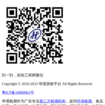
扫一扫，添加工程师微信
Copyright © 2010-2023 华谨质检平台 All Rights Reserved
粤ICP备16080861号
华谨检测作为广东专业
第三方检测机构
，提供
环境检测
、食品