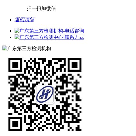
扫一扫加微信
返回顶部