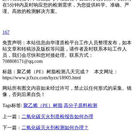
在5分钟内及时响应您的检测需求，为您提供科学、准确、严
谨、高效的检测解决方案。
167
免责声明：本站信息由华谨质检平台工作人员整理发布，如本
站文章和转稿涉及版权等问题，请作者及时联系本站工作人
员，我们会尽快和您对接处理。联系方式：
708808171@qq.com
标题：聚乙烯（PE）树脂检测几天完成？ 本文网址：
https://www.jcfxzx.com/hyzx/18905.html
网站所有图文内容如未经过许可，禁止以任何形式的采集、镜
像，否则后果自负！
Tags标签:
聚乙烯（PE）树脂
高分子原料检测
上一篇：
二氧化碳灭火剂质检报告如何办理
下一篇：
二氧化碳灭火剂检测如何办理？