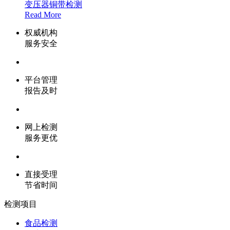
变压器铜带检测
Read More
权威机构
服务安全
平台管理
报告及时
网上检测
服务更优
直接受理
节省时间
检测项目
食品检测