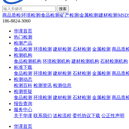
商品质检
|
环境检测
|
食品检测
|
矿产检测
|
金属检测
|
建材检测
|
MSD
186-8824-3060
华谨首页
热门检测
检测产品
食品检测
环境检测
建材检测
石材检测
金属检测
商品质
检测机构
食品检测机构
环境检测机构
建材检测机构
石材检测机构
标准下载
食品检测
环境检测
建材检测
石材检测
金属检测
商品质
检测动态
检测百科
检测资讯
检测信息
检测答疑
食品检测
环境检测
建材检测
石材检测
金属检测
商品质
报告查询
服务中心
关于华谨
联系我们
送检流程
委托协议下载
公正性声明
华谨首页