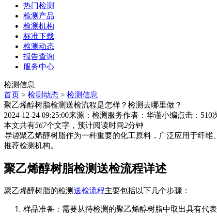
热门检测
检测产品
检测机构
标准下载
检测动态
报告查询
服务中心
检测信息
首页
>
检测动态
>
检测信息
聚乙烯醇树脂检测送检流程是怎样？检测去哪里做？
2024-12-24 09:25:00
来源：检测服务
作者：华谨小编
点击：510
本文共有
567
个文字，预计阅读时间
2
分钟
导语
聚乙烯醇树脂作为一种重要的化工原料，广泛应用于纤维
推荐检测机构。
聚乙烯醇树脂检测送检流程详述
聚乙烯醇树脂的检测
送检流程
主要包括以下几个步骤：
样品准备：需要从待检测的聚乙烯醇树脂中取出具有代表