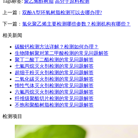
Tags标签:
聚乙烯醇树脂
高分子原料检测
上一篇：
双酚A型环氧树脂检测可以去哪办理?
下一篇：
氯化聚乙烯主要检测哪些参数？检测机构有哪些？
相关新闻
碳酸钙检测方法详解？检测如何办理？
生物降解聚对苯二甲酸检测的常见问题解答
聚丁二酸丁二酯检测的常见问题解答
七氟丙烷灭火剂检测的常见问题解答
超细干粉灭火剂检测的常见问题解答
二氧化碳灭火剂检测的常见问题解答
惰性气体灭火剂检测的常见问题解答
六氟丙烷灭火剂检测的常见问题解答
纤维级聚酯切片检测的常见问题解答
不饱和聚酯树脂检测的常见问题解答
检测项目