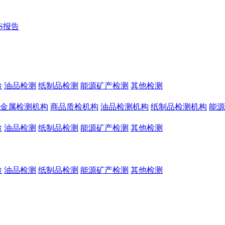
S报告
检
油品检测
纸制品检测
能源矿产检测
其他检测
金属检测机构
商品质检机构
油品检测机构
纸制品检测机构
能源
检
油品检测
纸制品检测
能源矿产检测
其他检测
检
油品检测
纸制品检测
能源矿产检测
其他检测