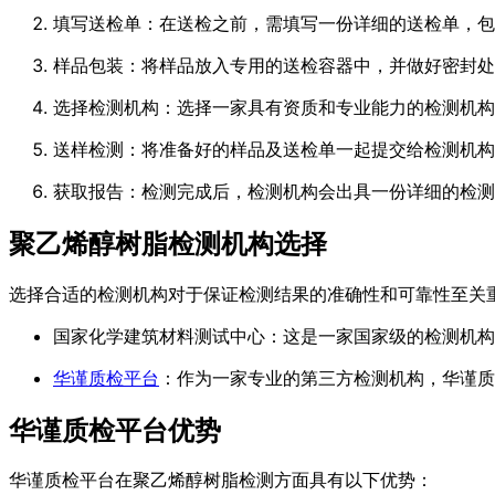
填写送检单：在送检之前，需填写一份详细的送检单，包
样品包装：将样品放入专用的送检容器中，并做好密封处
选择检测机构：选择一家具有资质和专业能力的检测机构
送样检测：将准备好的样品及送检单一起提交给检测机构
获取报告：检测完成后，检测机构会出具一份详细的检测
聚乙烯醇树脂检测机构选择
选择合适的检测机构对于保证检测结果的准确性和可靠性至关
国家化学建筑材料测试中心：这是一家国家级的检测机构
华谨质检平台
：作为一家专业的第三方检测机构，华谨质
华谨质检平台优势
华谨质检平台在聚乙烯醇树脂检测方面具有以下优势：