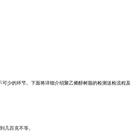
不可少的环节。下面将详细介绍聚乙烯醇树脂的检测送检流程及
到几百克不等。