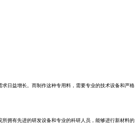
需求日益增长。而制作这种专用料，需要专业的技术设备和严格
院所拥有先进的研发设备和专业的科研人员，能够进行新材料的
。