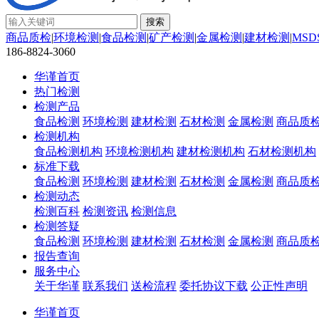
商品质检
|
环境检测
|
食品检测
|
矿产检测
|
金属检测
|
建材检测
|
MSD
186-8824-3060
华谨首页
热门检测
检测产品
食品检测
环境检测
建材检测
石材检测
金属检测
商品质
检测机构
食品检测机构
环境检测机构
建材检测机构
石材检测机构
标准下载
食品检测
环境检测
建材检测
石材检测
金属检测
商品质
检测动态
检测百科
检测资讯
检测信息
检测答疑
食品检测
环境检测
建材检测
石材检测
金属检测
商品质
报告查询
服务中心
关于华谨
联系我们
送检流程
委托协议下载
公正性声明
华谨首页