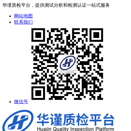
华谨质检平台，提供测试分析和检测认证一站式服务
网站地图
联系我们
微信号