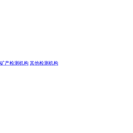
矿产检测机构
其他检测机构