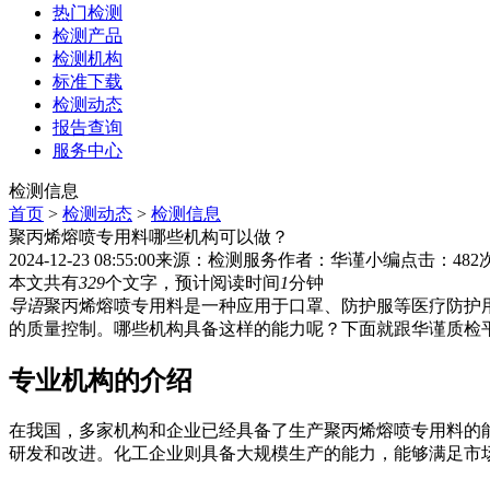
热门检测
检测产品
检测机构
标准下载
检测动态
报告查询
服务中心
检测信息
首页
>
检测动态
>
检测信息
聚丙烯熔喷专用料哪些机构可以做？
2024-12-23 08:55:00
来源：检测服务
作者：华谨小编
点击：482
本文共有
329
个文字，预计阅读时间
1
分钟
导语
聚丙烯熔喷专用料是一种应用于口罩、防护服等医疗防护
的质量控制。哪些机构具备这样的能力呢？下面就跟华谨质检
专业机构的介绍
在我国，多家机构和企业已经具备了生产聚丙烯熔喷专用料的
研发和改进。化工企业则具备大规模生产的能力，能够满足市