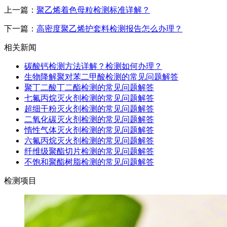
上一篇：
聚乙烯着色母粒检测标准详解？
下一篇：
高密度聚乙烯护套料检测报告怎么办理？
相关新闻
碳酸钙检测方法详解？检测如何办理？
生物降解聚对苯二甲酸检测的常见问题解答
聚丁二酸丁二酯检测的常见问题解答
七氟丙烷灭火剂检测的常见问题解答
超细干粉灭火剂检测的常见问题解答
二氧化碳灭火剂检测的常见问题解答
惰性气体灭火剂检测的常见问题解答
六氟丙烷灭火剂检测的常见问题解答
纤维级聚酯切片检测的常见问题解答
不饱和聚酯树脂检测的常见问题解答
检测项目