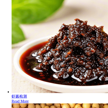
虾酱检测
Read More