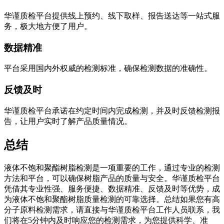
华谨质检平台提供线上预约、线下取样、报告送达等一站式服
务，极大地方便了用户。
数据精准
平台采用国内外权威的检测标准，确保检测数据的准确性。
反馈及时
华谨质检平台承诺在约定时间内完成检测，并及时反馈检测报
告，让用户实时了解产品质量情况。
总结
液体不饱和聚酯树脂检测是一项重要的工作，通过专业的检测
方法和平台，可以确保树脂产品的质量与安全。华谨质检平台
凭借其专业性强、服务便捷、数据精准、反馈及时等优势，成
为液体不饱和聚酯树脂质量检测的可靠选择。总结如果您有高
分子原料检测需求，请直接与华谨质检平台工作人员联系，我
们将在5分钟内及时响应您的检测需求，为您提供科学、准