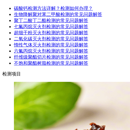
碳酸钙检测方法详解？检测如何办理？
生物降解聚对苯二甲酸检测的常见问题解答
聚丁二酸丁二酯检测的常见问题解答
七氟丙烷灭火剂检测的常见问题解答
超细干粉灭火剂检测的常见问题解答
二氧化碳灭火剂检测的常见问题解答
惰性气体灭火剂检测的常见问题解答
六氟丙烷灭火剂检测的常见问题解答
纤维级聚酯切片检测的常见问题解答
不饱和聚酯树脂检测的常见问题解答
检测项目