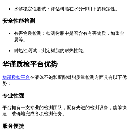
水解稳定性测试：评估树脂在水分作用下的稳定性。
安全性能检测
有害物质检测：检测树脂中是否含有有害物质，如重金
属等。
耐热性测试：测定树脂的耐热性能。
华谨质检平台优势
华谨质检平台
在液体不饱和聚酯树脂质量检测方面具有以下优
势：
专业性强
平台拥有一支专业的检测团队，配备先进的检测设备，能够快
速、准确地完成各项检测任务。
服务便捷