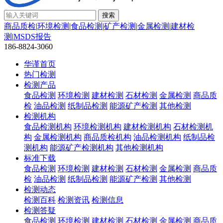
商品质检
|
环境检测
|
食品检测
|
矿产检测
|
金属检测
|
建材检
测
|
MSDS报告
186-8824-3060
华谨首页
热门检测
检测产品
食品检测
环境检测
建材检测
石材检测
金属检测
商品质
检
油品检测
纸制品检测
能源矿产检测
其他检测
检测机构
食品检测机构
环境检测机构
建材检测机构
石材检测机
构
金属检测机构
商品质检机构
油品检测机构
纸制品检
测机构
能源矿产检测机构
其他检测机构
标准下载
食品检测
环境检测
建材检测
石材检测
金属检测
商品质
检
油品检测
纸制品检测
能源矿产检测
其他检测
检测动态
检测百科
检测资讯
检测信息
检测答疑
食品检测
环境检测
建材检测
石材检测
金属检测
商品质