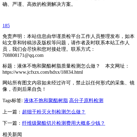
确、严谨、高效的检测解决方案。
185
免责声明：本站信息由华谨质检平台工作人员整理发布，如本
站文章和转稿涉及版权等问题，请作者及时联系本站工作人
员，我们会尽快和您对接处理。联系方式：
708808171@qq.com
标题：液体不饱和聚酯树脂质量检测怎么做？ 本文网址：
https://www.jcfxzx.com/hdxx/18834.html
网站所有图文内容如未经过许可，禁止以任何形式的采集、镜
像，否则后果自负！
Tags标签:
液体不饱和聚酯树脂
高分子原料检测
上一篇：
超细干粉灭火剂检测怎么做？
下一篇：
纤维级聚酯切片检测费用大概多少钱？
相关新闻