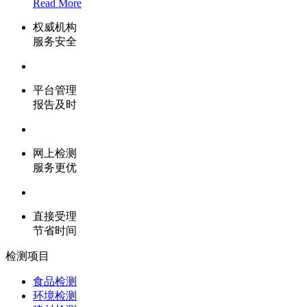
Read More
权威机构
服务安全
平台管理
报告及时
网上检测
服务更优
直接受理
节省时间
检测项目
食品检测
环境检测