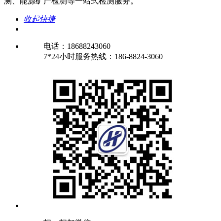
测、能源矿产检测等一站式检测服务。
收起快捷
电话：
18688243060
7*24小时服务热线：
186-8824-3060