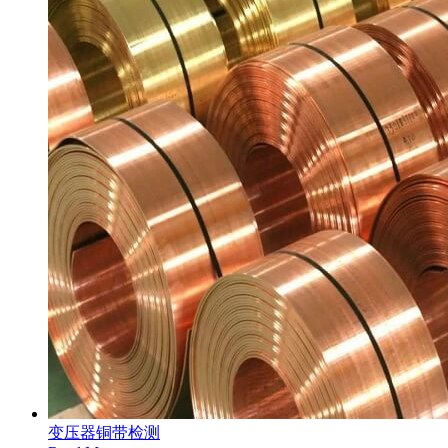
变压器铜带检测