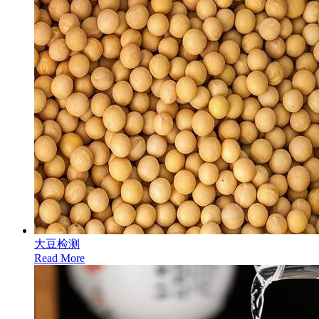
大豆检测
Read More