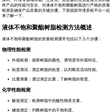
终产品的性能与安全。对液体不饱和聚酯树脂进行严格的质量
检测是确保产品质量的关键步骤。下面就跟华谨质检平台一起
来了解一下。
液体不饱和聚酯树脂检测方法概述
液体不饱和聚酯树脂的质量检测通常包括以下几个步骤：
物理性能检测
外观检测：观察树脂的颜色、透明度等外观特征。
粘度测试：测定树脂的粘度，以判断其流动性能。
比重测量：通过测定比重，了解树脂的密度。
化学性能检测
酸值测定：检测树脂中的酸性物质含量。
碘值测定：判断树脂中的不饱和度。