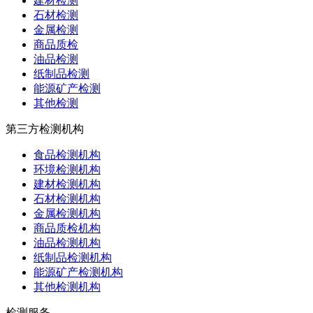
建材检测
石材检测
金属检测
商品质检
油品检测
纸制品检测
能源矿产检测
其他检测
第三方检测机构
食品检测机构
环境检测机构
建材检测机构
石材检测机构
金属检测机构
商品质检机构
油品检测机构
纸制品检测机构
能源矿产检测机构
其他检测机构
检测服务