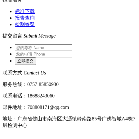
标准下载
报告查询
检测答疑
提交留言
Submit Message
联系方式
Contact Us
服务热线：0757-85850930
联系电话：18688243060
邮件地址：708808171@qq.com
地址：广东省佛山市南海区大沥镇岭南路85号广佛智城A4栋7
层检测中心