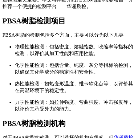
推荐一个便捷的检测平台——华谨质检。
PBSA树脂检测项目
PBSA树脂的检测包括多个方面，主要可以分为以下几类：
物理性能检测：包括密度、熔融指数、收缩率等指标的
检测，以评价其加工性能和应用性能。
化学性能检测：包括含量、纯度、灰分等指标的检测，
以确保其化学成分的稳定性和安全性。
热性能检测：如热变形温度、维卡软化点等，以评价其
在高温环境下的稳定性。
力学性能检测：如拉伸强度、弯曲强度、冲击强度等，
以评价其承受外力的能力。
PBSA树脂检测机构
对于PBSA树脂的检测，可以选择的机构有很多，但
华谨质检