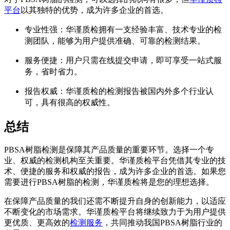
平台
以其独特的优势，成为许多企业的首选。
专业性强：华谨质检拥有一支经验丰富、技术专业的检
测团队，能够为用户提供准确、可靠的检测结果。
服务便捷：用户只需在线提交申请，即可享受一站式服
务，省时省力。
报告权威：华谨质检的检测报告被国内外多个行业认
可，具有很高的权威性。
总结
PBSA树脂检测是保障其产品质量的重要环节。选择一个专
业、权威的检测机构至关重要。华谨质检平台凭借其专业的技
术、便捷的服务和权威的报告，成为许多企业的首选。如果您
需要进行PBSA树脂的检测，华谨质检将是您的理想选择。
在保障产品质量的我们还需不断提升自身的创新能力，以适应
不断变化的市场需求。华谨质检平台将继续致力于为用户提供
更优质、更高效的
检测服务
，共同推动我国PBSA树脂行业的