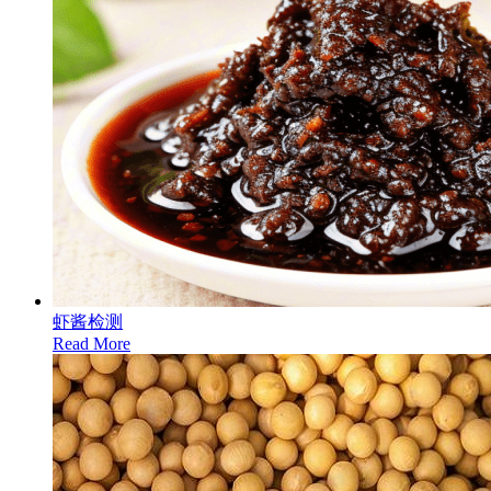
虾酱检测
Read More