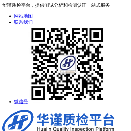
华谨质检平台，提供测试分析和检测认证一站式服务
网站地图
联系我们
微信号