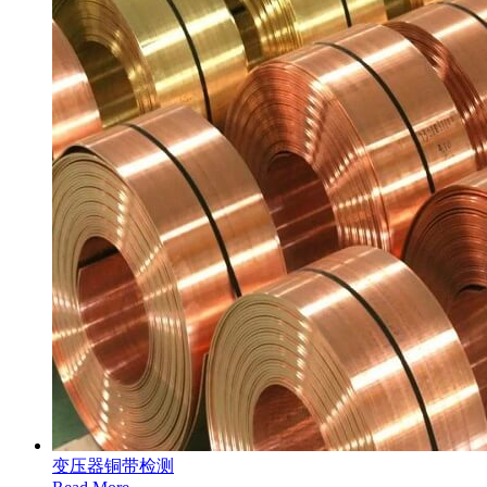
变压器铜带检测