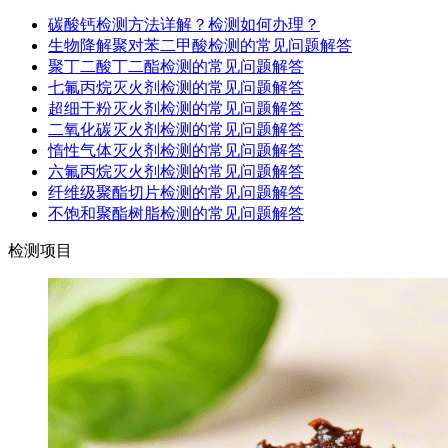
碳酸钙检测方法详解？检测如何办理？
生物降解聚对苯二甲酸检测的常见问题解答
聚丁二酸丁二酯检测的常见问题解答
七氟丙烷灭火剂检测的常见问题解答
超细干粉灭火剂检测的常见问题解答
二氧化碳灭火剂检测的常见问题解答
惰性气体灭火剂检测的常见问题解答
六氟丙烷灭火剂检测的常见问题解答
纤维级聚酯切片检测的常见问题解答
不饱和聚酯树脂检测的常见问题解答
检测项目