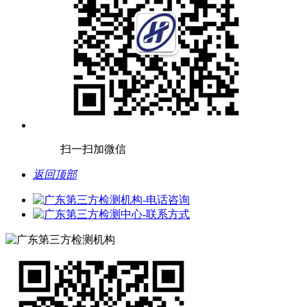
扫一扫加微信
返回顶部