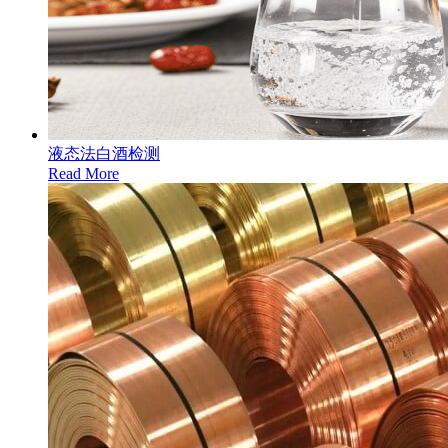
液态法白酒检测
Read More