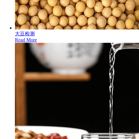
大豆检测
Read More