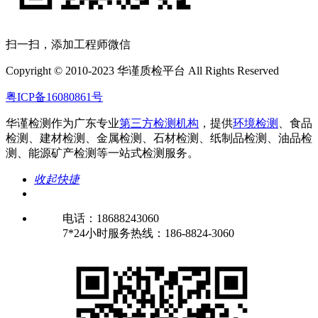
扫一扫，添加工程师微信
Copyright © 2010-2023 华谨质检平台 All Rights Reserved
粤ICP备16080861号
华谨检测作为广东专业
第三方检测机构
，提供
环境检测
、食品
检测、建材检测、金属检测、石材检测、纸制品检测、油品检
测、能源矿产检测等一站式检测服务。
收起快捷
电话：
18688243060
7*24小时服务热线：
186-8824-3060