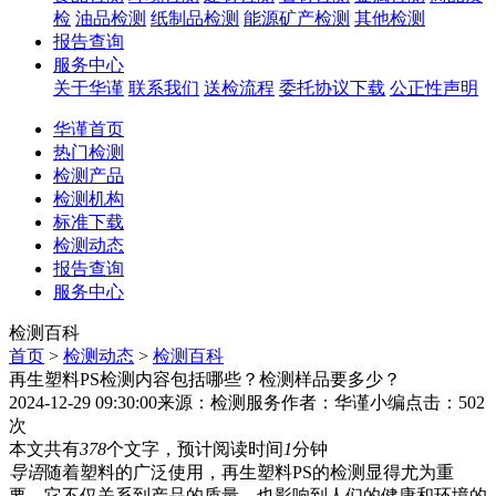
检
油品检测
纸制品检测
能源矿产检测
其他检测
报告查询
服务中心
关于华谨
联系我们
送检流程
委托协议下载
公正性声明
华谨首页
热门检测
检测产品
检测机构
标准下载
检测动态
报告查询
服务中心
检测百科
首页
>
检测动态
>
检测百科
再生塑料PS检测内容包括哪些？检测样品要多少？
2024-12-29 09:30:00
来源：检测服务
作者：华谨小编
点击：502
次
本文共有
378
个文字，预计阅读时间
1
分钟
导语
随着塑料的广泛使用，再生塑料PS的检测显得尤为重
要，它不仅关系到产品的质量，也影响到人们的健康和环境的