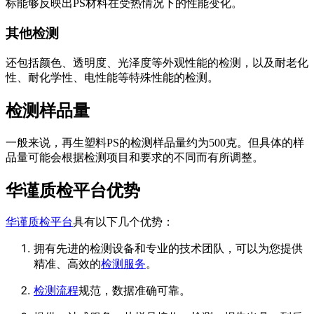
标能够反映出PS材料在受热情况下的性能变化。
其他检测
还包括颜色、透明度、光泽度等外观性能的检测，以及耐老化
性、耐化学性、电性能等特殊性能的检测。
检测样品量
一般来说，再生塑料PS的检测样品量约为500克。但具体的样
品量可能会根据检测项目和要求的不同而有所调整。
华谨质检平台优势
华谨质检平台
具有以下几个优势：
拥有先进的检测设备和专业的技术团队，可以为您提供
精准、高效的
检测服务
。
检测流程
规范，数据准确可靠。