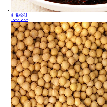
虾酱检测
Read More