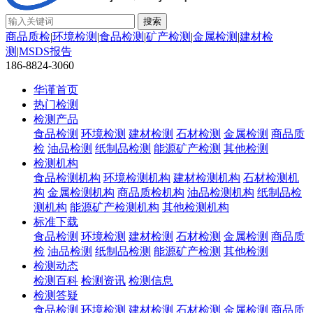
商品质检
|
环境检测
|
食品检测
|
矿产检测
|
金属检测
|
建材检
测
|
MSDS报告
186-8824-3060
华谨首页
热门检测
检测产品
食品检测
环境检测
建材检测
石材检测
金属检测
商品质
检
油品检测
纸制品检测
能源矿产检测
其他检测
检测机构
食品检测机构
环境检测机构
建材检测机构
石材检测机
构
金属检测机构
商品质检机构
油品检测机构
纸制品检
测机构
能源矿产检测机构
其他检测机构
标准下载
食品检测
环境检测
建材检测
石材检测
金属检测
商品质
检
油品检测
纸制品检测
能源矿产检测
其他检测
检测动态
检测百科
检测资讯
检测信息
检测答疑
食品检测
环境检测
建材检测
石材检测
金属检测
商品质