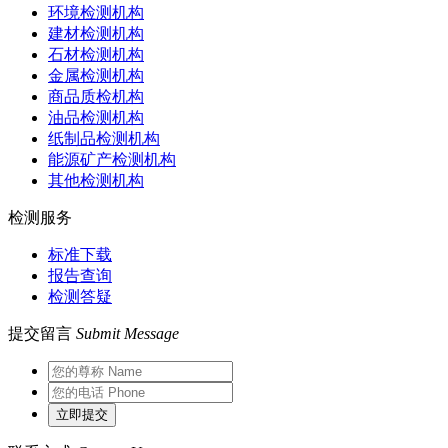
环境检测机构
建材检测机构
石材检测机构
金属检测机构
商品质检机构
油品检测机构
纸制品检测机构
能源矿产检测机构
其他检测机构
检测服务
标准下载
报告查询
检测答疑
提交留言
Submit Message