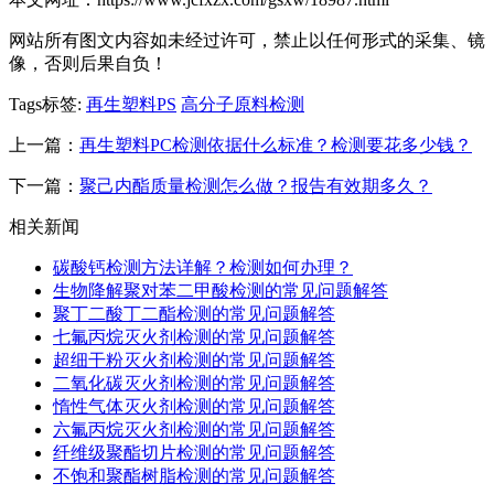
网站所有图文内容如未经过许可，禁止以任何形式的采集、镜
像，否则后果自负！
Tags标签:
再生塑料PS
高分子原料检测
上一篇：
再生塑料PC检测依据什么标准？检测要花多少钱？
下一篇：
聚己内酯质量检测怎么做？报告有效期多久？
相关新闻
碳酸钙检测方法详解？检测如何办理？
生物降解聚对苯二甲酸检测的常见问题解答
聚丁二酸丁二酯检测的常见问题解答
七氟丙烷灭火剂检测的常见问题解答
超细干粉灭火剂检测的常见问题解答
二氧化碳灭火剂检测的常见问题解答
惰性气体灭火剂检测的常见问题解答
六氟丙烷灭火剂检测的常见问题解答
纤维级聚酯切片检测的常见问题解答
不饱和聚酯树脂检测的常见问题解答