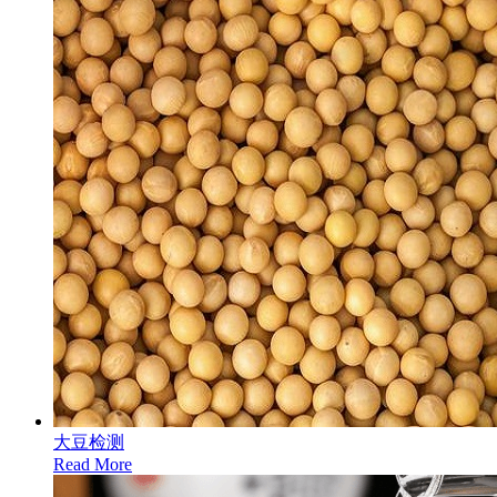
大豆检测
Read More