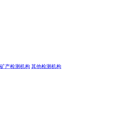
矿产检测机构
其他检测机构