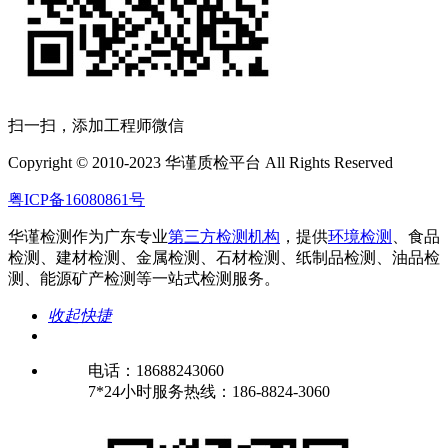
扫一扫，添加工程师微信
Copyright © 2010-2023 华谨质检平台 All Rights Reserved
粤ICP备16080861号
华谨检测作为广东专业
第三方检测机构
，提供
环境检测
、食品
检测、建材检测、金属检测、石材检测、纸制品检测、油品检
测、能源矿产检测等一站式检测服务。
收起快捷
电话：
18688243060
7*24小时服务热线：
186-8824-3060