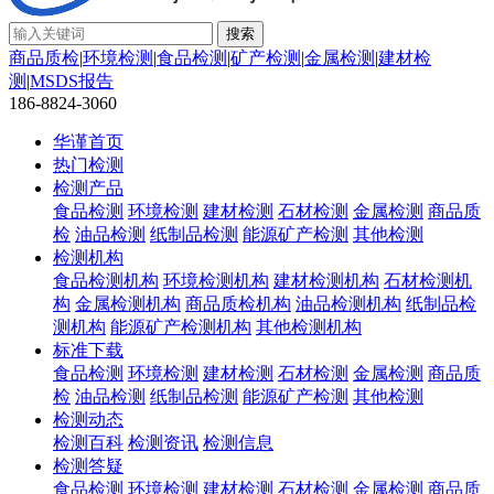
商品质检
|
环境检测
|
食品检测
|
矿产检测
|
金属检测
|
建材检
测
|
MSDS报告
186-8824-3060
华谨首页
热门检测
检测产品
食品检测
环境检测
建材检测
石材检测
金属检测
商品质
检
油品检测
纸制品检测
能源矿产检测
其他检测
检测机构
食品检测机构
环境检测机构
建材检测机构
石材检测机
构
金属检测机构
商品质检机构
油品检测机构
纸制品检
测机构
能源矿产检测机构
其他检测机构
标准下载
食品检测
环境检测
建材检测
石材检测
金属检测
商品质
检
油品检测
纸制品检测
能源矿产检测
其他检测
检测动态
检测百科
检测资讯
检测信息
检测答疑
食品检测
环境检测
建材检测
石材检测
金属检测
商品质