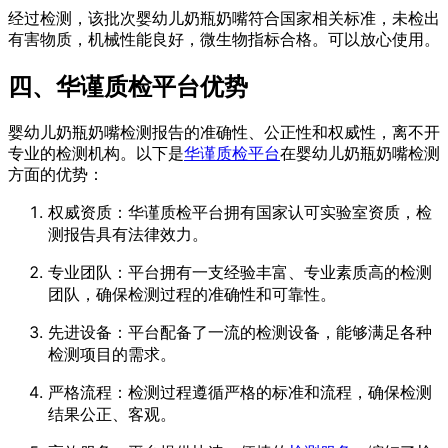
经过检测，该批次婴幼儿奶瓶奶嘴符合国家相关标准，未检出
有害物质，机械性能良好，微生物指标合格。可以放心使用。
四、华谨质检平台优势
婴幼儿奶瓶奶嘴检测报告的准确性、公正性和权威性，离不开
专业的检测机构。以下是
华谨质检平台
在婴幼儿奶瓶奶嘴检测
方面的优势：
权威资质：华谨质检平台拥有国家认可实验室资质，检
测报告具有法律效力。
专业团队：平台拥有一支经验丰富、专业素质高的检测
团队，确保检测过程的准确性和可靠性。
先进设备：平台配备了一流的检测设备，能够满足各种
检测项目的需求。
严格流程：检测过程遵循严格的标准和流程，确保检测
结果公正、客观。