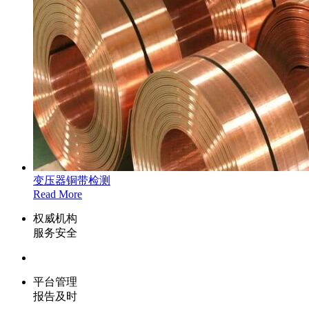
变压器铜带检测
Read More
权威机构
服务安全
平台管理
报告及时