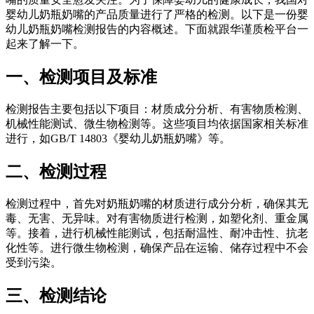
婴幼儿奶瓶奶嘴的产品质量进行了严格的检测。以下是一份婴
幼儿奶瓶奶嘴检测报告的内容概述。下面就跟华谨质检平台一
起来了解一下。
一、检测项目及标准
检测报告主要包括以下项目：材质成分分析、有害物质检测、
机械性能测试、微生物检测等。这些项目均依据国家相关标准
进行，如GB/T 14803《婴幼儿奶瓶奶嘴》等。
二、检测过程
检测过程中，首先对奶瓶奶嘴的材质进行成分分析，确保其无
毒、无害、无异味。对有害物质进行检测，如塑化剂、重金属
等。接着，进行机械性能测试，包括耐温性、耐冲击性、抗老
化性等。进行微生物检测，确保产品在运输、储存过程中不会
受到污染。
三、检测结论