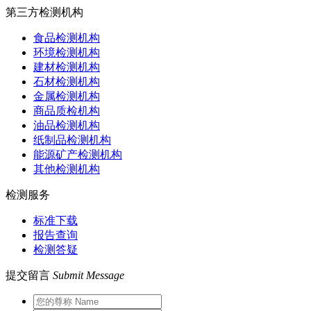
第三方检测机构
食品检测机构
环境检测机构
建材检测机构
石材检测机构
金属检测机构
商品质检机构
油品检测机构
纸制品检测机构
能源矿产检测机构
其他检测机构
检测服务
标准下载
报告查询
检测答疑
提交留言
Submit Message