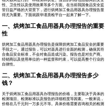
性、卫生性以及使用效果等多个方面。在当前我国食品安全监
管日益严格的大背景下，进行烘烤加工食品用器具办理报告显
得尤为重要。下面就跟华谨质检平台一起来了解一下。
一、烘烤加工食品用器具办理报告的重要
性
烘烤加工食品用器具办理报告是保障烘烤加工食品安全的重要
手段之一。通过报告，可以对器具进行全面的检测，确保其符
合食品安全标准，不会对食品造成污染。报告也是对生产商、
经销商以及使用单位的一种监督和约束，可以提高整个行业的
自律性。
二、烘烤加工食品用器具办理报告多少
钱？
关于烘烤加工食品用器具办理报告的价格，主要取决于具体的
检测项目、检测标准以及报告的详细程度等因素。一般来说，
价格在几千元到一万多元不等。具体价格需要咨询相关的检测