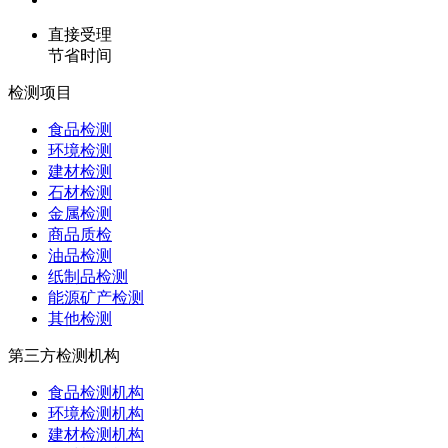
直接受理
节省时间
检测项目
食品检测
环境检测
建材检测
石材检测
金属检测
商品质检
油品检测
纸制品检测
能源矿产检测
其他检测
第三方检测机构
食品检测机构
环境检测机构
建材检测机构