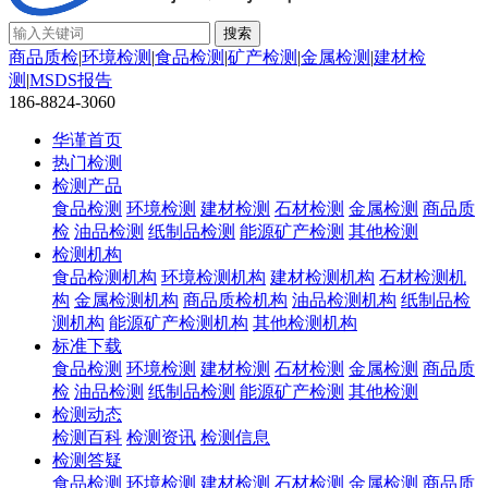
商品质检
|
环境检测
|
食品检测
|
矿产检测
|
金属检测
|
建材检
测
|
MSDS报告
186-8824-3060
华谨首页
热门检测
检测产品
食品检测
环境检测
建材检测
石材检测
金属检测
商品质
检
油品检测
纸制品检测
能源矿产检测
其他检测
检测机构
食品检测机构
环境检测机构
建材检测机构
石材检测机
构
金属检测机构
商品质检机构
油品检测机构
纸制品检
测机构
能源矿产检测机构
其他检测机构
标准下载
食品检测
环境检测
建材检测
石材检测
金属检测
商品质
检
油品检测
纸制品检测
能源矿产检测
其他检测
检测动态
检测百科
检测资讯
检测信息
检测答疑
食品检测
环境检测
建材检测
石材检测
金属检测
商品质