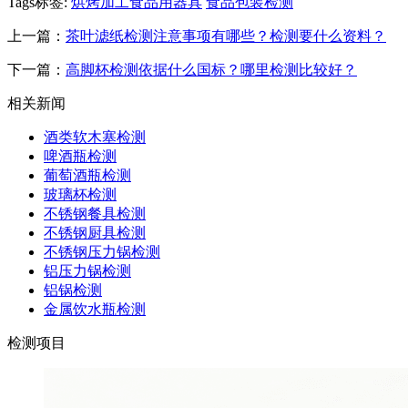
Tags标签:
烘烤加工食品用器具
食品包装检测
上一篇：
茶叶滤纸检测注意事项有哪些？检测要什么资料？
下一篇：
高脚杯检测依据什么国标？哪里检测比较好？
相关新闻
酒类软木塞检测
啤酒瓶检测
葡萄酒瓶检测
玻璃杯检测
不锈钢餐具检测
不锈钢厨具检测
不锈钢压力锅检测
铝压力锅检测
铝锅检测
金属饮水瓶检测
检测项目