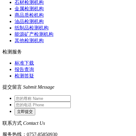
石材检测机构
金属检测机构
商品质检机构
油品检测机构
纸制品检测机构
能源矿产检测机构
其他检测机构
检测服务
标准下载
报告查询
检测答疑
提交留言
Submit Message
联系方式
Contact Us
服务热线：0757-85850930